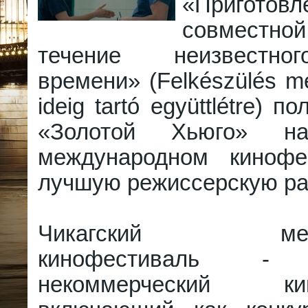
«Пригот
совместн
течение неизвестно
времени» (Felkészülés me
ideig tartó együttlétre) 
«Золотой Хьюго» на
международном кинофе
лучшую режиссерскую ра
Чикагский между
кинофестиваль - 
некоммерческий кин