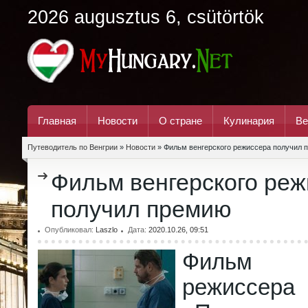
2026 augusztus 6, csütörtök
Главная
Новости
О стране
Кулинария
Ве
Путеводитель по Венгрии
»
Новости
» Фильм венгерского режиссера получил 
Фильм венгерского ре
получил премию
Опубликовал:
Laszlo
Дата:
2020.10.26, 09:51
Фильм в
режиссера