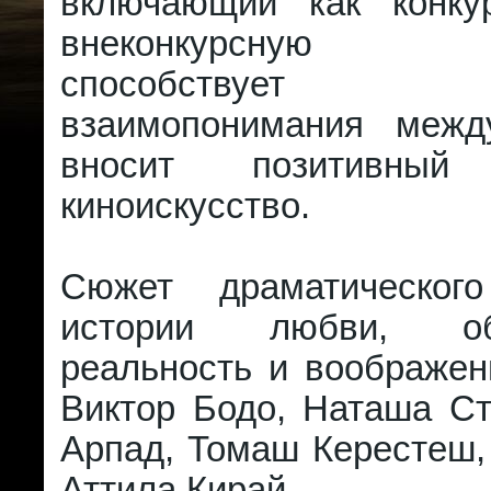
включающий как конку
внеконкурсную п
способствует уг
взаимопонимания меж
вносит позитивны
киноискусство.
Сюжет драматическо
истории любви, об
реальность и воображен
Виктор Бодо, Наташа Ст
Арпад, Томаш Керестеш,
Аттила Кирай.