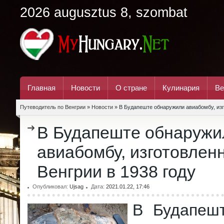
2026 augusztus 8, szombat
Главная
Новости
О стране
Кулинария
Ве
Путеводитель по Венгрии
»
Новости
» В Будапеште обнаружили авиабомбу, изг
В Будапеште обнаружи
авиабомбу, изготовлен
Венгрии в 1938 году
Опубликовал:
Ujsag
Дата:
2021.01.22, 17:46
В Будапеш