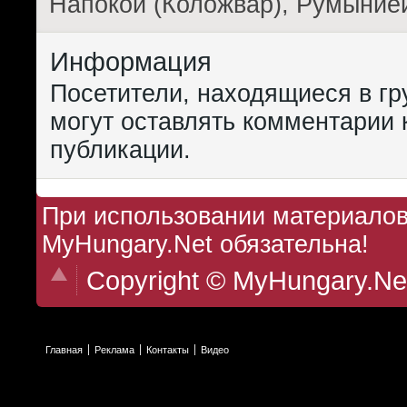
Напокой (Коложвар), Румыние
Информация
Посетители, находящиеся в г
могут оставлять комментарии 
публикации.
При использовании материалов 
MyHungary.Net обязательна!
Copyright © MyHungary.Ne
Главная
Реклама
Контакты
Видео