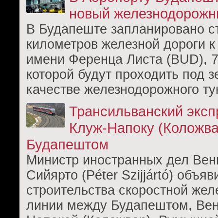
новый железнодорожн
В Будапеште запланировано с
километров железной дороги к
имени Ференца Листа (BUD), 
которой будут проходить под з
качестве железнодорожного ту
Трансильванский эксп
Клуж-Напоку (Коложва
Будапештом
Министр иностранных дел Вен
Сийярто (Péter Szijjártó) объя
строительства скоростной же
линии между Будапештом, Вен