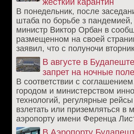
жесткий карантин
В понедельник, после заседан
штаба по борьбе з пандемией,
министр Виктор Орбан в сооб
размещенном на своей страни
заявил, что с полуночи вторни
В августе в Будапеште
запрет на ночные пол
В соответствии с соглашение
городом и министерством инн
технологий, регулярные рейсы
взлетать или приземляться в
аэропорту имени Ференца Лис
В Аэропорту Будапешт