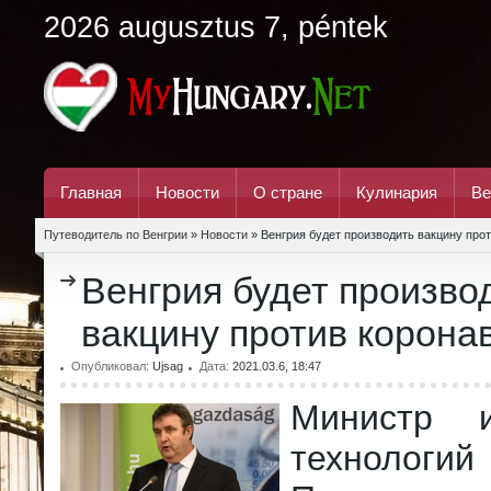
2026 augusztus 7, péntek
Главная
Новости
О стране
Кулинария
Ве
Путеводитель по Венгрии
»
Новости
» Венгрия будет производить вакцину про
Венгрия будет произво
вакцину против корона
Опубликовал:
Ujsag
Дата:
2021.03.6, 18:47
Министр 
техноло