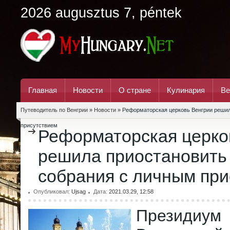
2026 augusztus 7, péntek
Главная
Новости
О стране
Кулинария
Ве
Путеводитель по Венгрии
»
Новости
» Реформаторская церковь Венгрии решил
присутствием
Реформаторская церко
решила приостановить
собрания с личным при
Опубликовал:
Ujsag
Дата:
2021.03.29, 12:58
Президи