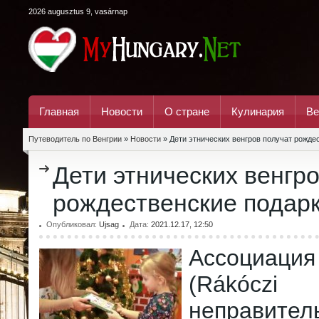
2026 augusztus 9, vasárnap
Главная
Новости
О стране
Кулинария
Ве
Путеводитель по Венгрии
»
Новости
» Дети этнических венгров получат рожде
Дети этнических венгро
рождественские подар
Опубликовал:
Ujsag
Дата:
2021.12.17, 12:50
Ассоциа
(Rákóczi 
неправител