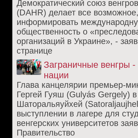
Демократический союз венгро
(DAHR) делает все возможное
информировать международн
общественность о «преследов
организаций в Украине», - зая
странице
Заграничные венгры -
нации
Глава канцелярии премьер-ми
Гергей Гуяш (Gulyás Gergely) в
Шаторальяуйхей (Satoraljaujhel
выступлении в лагере для сту
венгерских университетов заяв
Правительство