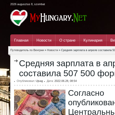
2026 augusztus 8, szombat
Главная
Новости
О стране
Кулинария
Ве
Путеводитель по Венгрии
»
Новости
» Средняя зарплата в апреле составила 5
Средняя зарплата в ап
составила 507 500 фор
Опубликовал:
Ujsag
Дата:
2022.06.28, 08:54
Согласн
опубликова
Центральн