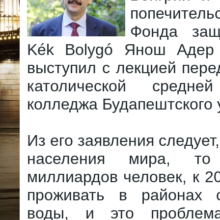
попечитель
Фонда защ
Kék Bolygó Янош Адер 
выступил с лекцией пер
католической средн
колледжа Будапештского 
Из его заявления следует
населения мира, то
миллиардов человек, к 20
проживать в районах 
воды, и это проблем