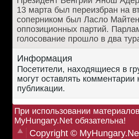
Президент Венгрии Янош Адер 
13 марта был переизбран на вт
соперником был Ласло Майтень
оппозиционных партий. Парла
голосование прошло в два тур
Информация
Посетители, находящиеся в г
могут оставлять комментарии 
публикации.
При использовании материалов 
MyHungary.Net обязательна!
Copyright © MyHungary.Ne