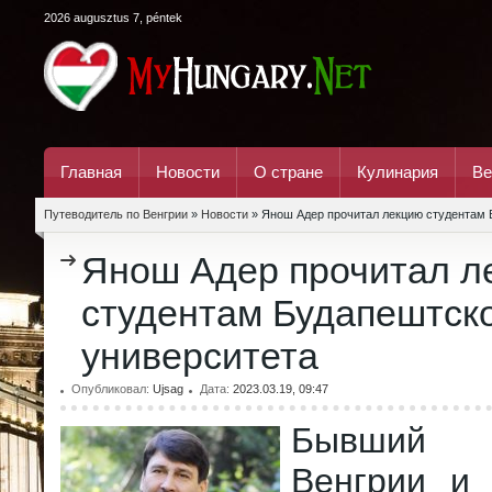
2026 augusztus 7, péntek
Главная
Новости
О стране
Кулинария
Ве
Путеводитель по Венгрии
»
Новости
» Янош Адер прочитал лекцию студентам 
Янош Адер прочитал л
студентам Будапештск
университета
Опубликовал:
Ujsag
Дата:
2023.03.19, 09:47
Бывший 
Венгрии и 