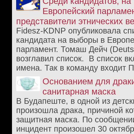
Среди кандидатов, на
Европейский парламен
представители этнических в
Fidesz-KDNP опубликовала спи
кандидата на выборы в Европ
парламент. Томаш Дейч (Deuts
возглавил список. В список в
имена. Так в команду входит 
Основанием для драк
санитарная маска
В Будапеште, в одной из детс
произошла драка, причиной ко
защитная маска. По сообщени
инцидент произошел 30 октябр