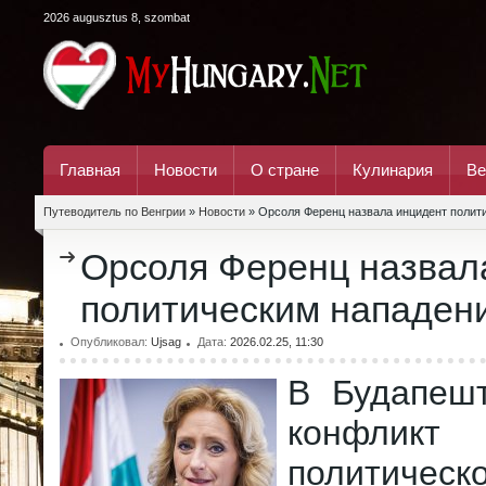
2026 augusztus 8, szombat
Главная
Новости
О стране
Кулинария
Ве
Путеводитель по Венгрии
»
Новости
» Орсоля Ференц назвала инцидент полит
Орсоля Ференц назвал
политическим нападен
Опубликовал:
Ujsag
Дата:
2026.02.25, 11:30
В Будапеш
конфл
политичес