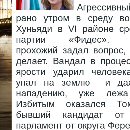
Агрессив
рано утром в среду в
Хуньяди в VI районе ср
партии «Фидес». 
прохожий задал вопрос,
делает. Вандал в проце
ярости ударил человека
упал на землю и даж
нападению, уже леж
Избитым оказался То
бывший кандидат от
парламент от округа Фер