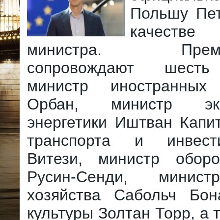
Польшу Пе
качеств
министра. Премье
сопровождают шесть
министр иностранны
Орбан, министр э
энергетики Иштван Капи
транспорта и инвес
Витези, министр обор
Русин-Сенди, минист
хозяйства Сабольч Бо
культуры Золтан Торр, а 