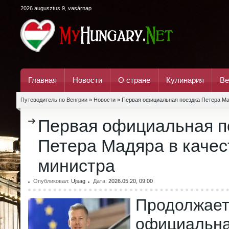
2026 augusztus 9, vasárnap
Главная
Новости
О стране
Кулинария
Ве
Путеводитель по Венгрии
»
Новости
» Первая официальная поездка Петера Ма
Первая официальная п
Петера Мадяра в качес
министра
Опубликовал:
Ujsag
Дата:
2026.05.20, 09:00
Продолжа
официальн