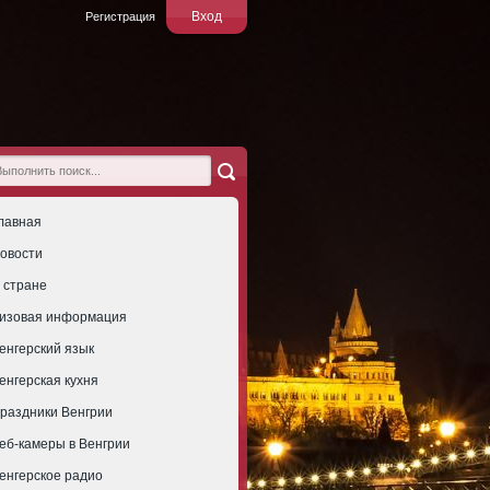
Вход
Регистрация
лавная
овости
 стране
изовая информация
енгерский язык
енгерская кухня
раздники Венгрии
еб-камеры в Венгрии
енгерское радио