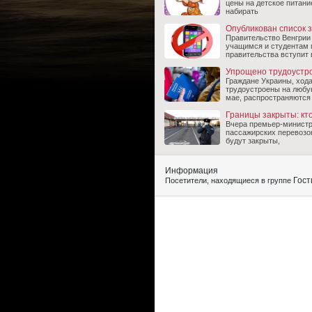
цены на детское питани
набирать
Опубликован список 
Правительство Венгрии
учащимся и студентам 
правительства вступит 
Упрощено трудоустро
Граждане Украины, ход
трудоустроены на любу
мае, распространяются
Границы закрыты: кто
Вчера премьер-министр 
пассажирских перевозок
будут закрыты,
Информация
Гост
Посетители, находящиеся в группе