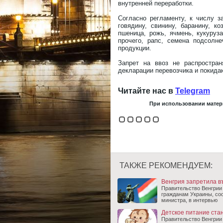
внутренней переработки.
Согласно регламенту, к числу з
говядину, свинину, баранину, к
пшеница, рожь, ячмень, кукуруза
прочего, рапс, семена подсолн
продукции.
Запрет на ввоз не распростран
декларации перевозчика и покида
Читайте нас в
Telegram
При использовании матери
ТАКЖЕ РЕКОМЕНДУЕМ:
Венгрия запретила в
Правительство Венгрии
гражданам Украины, со
министра, в интервью
Детское питание ста
Правительство Венгрии 