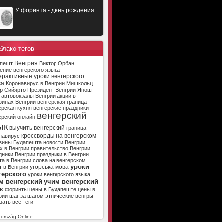
У форинта - день рождения
блако тегов
Венгрия
апешт
Виктор Орбан
ение венгерского языка
ерактивные уроки венгерского
ка
Коронавирус в Венгрии
Мишкольц
р Сийярто
Президент Венгрии
Янош
автовокзалы Венгрии
акции в
зинах Венгрии
венгерская граница
ерская кухня
венгерские праздники
венгерский
ерский онлайн
ык
выучить венгерский
граница
кроссворды на венгерском
навирус
зины Будапешта
новости Венгрии
х в Венгрии
правительство Венгрии
дники Венгрии
праздники в Венгрии
та в Венгрии
слова на венгерском
уроки
угорська мова
т в Венгрии
герского
уроки венгерского языка
м венгерский
учим венгерский
к
форинты
цены в Будапеште
цены в
рии
шаг за шагом
этнические венгры
зать все теги
ország Online