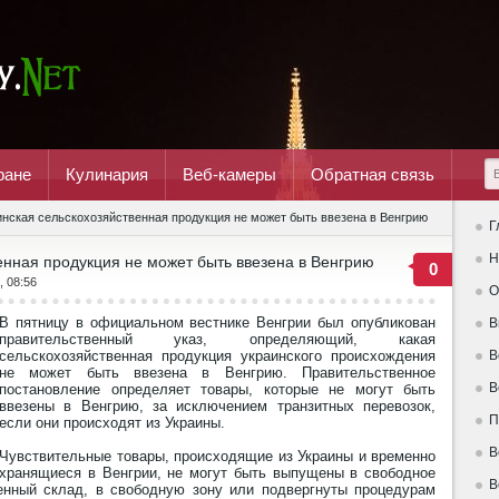
ране
Кулинария
Веб-камеры
Обратная связь
нская сельскохозяйственная продукция не может быть ввезена в Венгрию
Г
Н
енная продукция не может быть ввезена в Венгрию
0
, 08:56
О
В пятницу в официальном вестнике Венгрии был опубликован
В
правительственный указ, определяющий, какая
сельскохозяйственная продукция украинского происхождения
В
не может быть ввезена в Венгрию. Правительственное
В
постановление определяет товары, которые не могут быть
ввезены в Венгрию, за исключением транзитных перевозок,
П
если они происходят из Украины.
В
Чувствительные товары, происходящие из Украины и временно
хранящиеся в Венгрии, не могут быть выпущены в свободное
В
нный склад, в свободную зону или подвергнуты процедурам