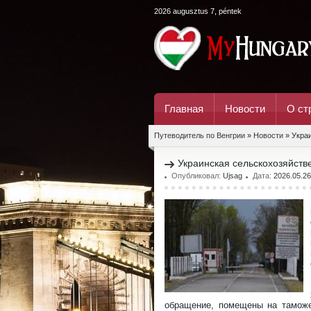
2026 augusztus 7, péntek
Главная
Новости
О ст
Путеводитель по Венгрии
»
Новости
» Украи
Украинская сельскохозяйств
Опубликовал:
Ujsag
Дата:
2026.05.26
обращение, помещены на таможе