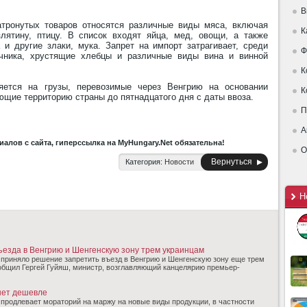
В
атронутых товаров относятся различные виды мяса, включая
К
озлятину, птицу. В список входят яйца, мед, овощи, а также
 и другие злаки, мука. Запрет на импорт затрагивает, среди
Ф
ечника, хрустящие хлебцы и различные виды вина и винной
К
яется на грузы, перевозимые через Венгрию на основании
К
ющие территорию страны до пятнадцатого дня с даты ввоза.
П
А
алов с сайта, гиперссылка на MyHungary.Net обязательна!
О
Вернуться
Категория:
Новости
Н
ъезда в Венгрию и Шенгенскую зону трем украинцам
 приняло решение запретить въезд в Венгрию и Шенгенскую зону еще трем
общил Гергей Гуйяш, министр, возглавляющий канцелярию премьер-
нет дешевле
продлевает мораторий на маржу на новые виды продукции, в частности