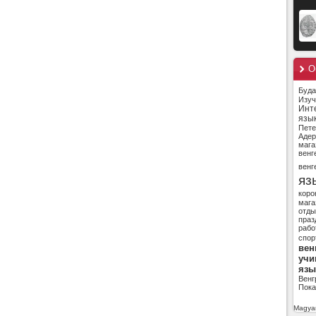
О
Буд
Изуч
Инт
язы
Пете
Адер
мага
венг
венг
яз
коро
мага
отды
праз
рабо
спор
вен
учи
язы
Венг
Пока
Magyar