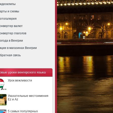
идеоклипы
арты и схемы
отогалерея
онвертер валют
онвертер глаголов
огода в Венгрии
кции в магазинах Венгрии
братная связь
овые уроки венгерского языка
Урок вежливости
Указательные местоимения
Ez и Az
5 самых популярных