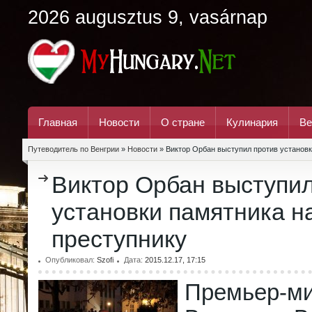
2026 augusztus 9, vasárnap
Главная
Новости
О стране
Кулинария
Ве
Путеводитель по Венгрии
»
Новости
» Виктор Орбан выступил против установк
Виктор Орбан выступил
установки памятника н
преступнику
Опубликовал:
Szofi
Дата:
2015.12.17, 17:15
Премьер-ми