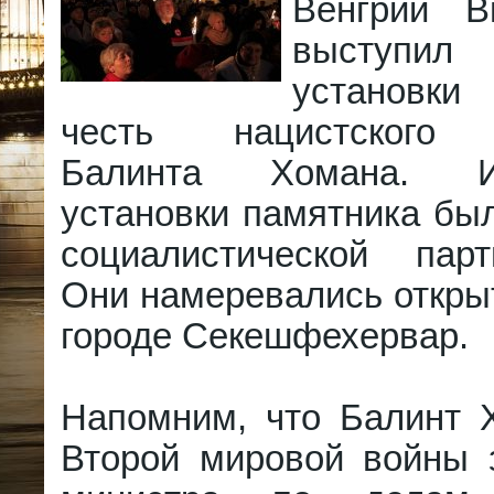
Венгрии В
выступи
установки
честь нацистского 
Балинта Хомана. Ин
установки памятника бы
социалистической пар
Они намеревались откры
городе Секешфехервар.
Напомним, что Балинт 
Второй мировой войны 