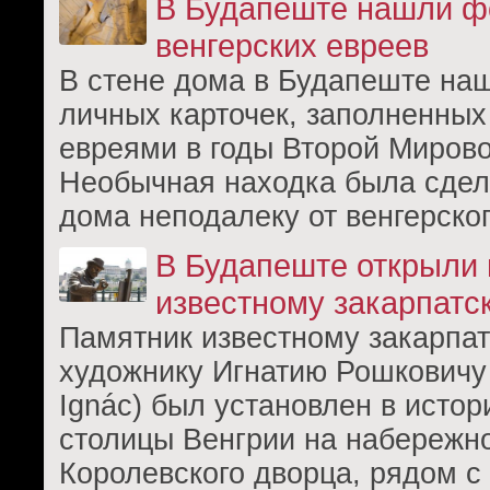
В Будапеште нашли 
венгерских евреев
В стене дома в Будапеште на
личных карточек, заполненных
евреями в годы Второй Мирово
Необычная находка была сдел
дома неподалеку от венгерско
В Будапеште открыли
известному закарпатс
Памятник известному закарпа
художнику Игнатию Рошковичу 
Ignác) был установлен в исто
столицы Венгрии на набережн
Королевского дворца, рядом 