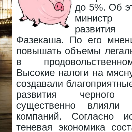
до 5%. Об э
министр 
развити
Фазекаша. По его мнен
повышать объемы легаль
в продовольственно
Высокие налоги на мясн
создавали благоприятны
развития черног
существенно влияли
компаний. Согласно и
теневая экономика сост