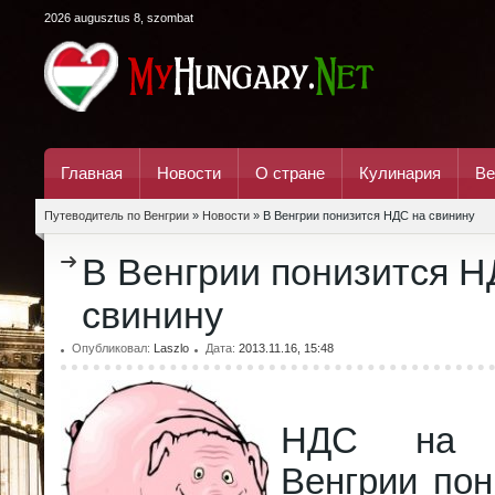
2026 augusztus 8, szombat
Главная
Новости
О стране
Кулинария
Ве
Путеводитель по Венгрии
»
Новости
» В Венгрии понизится НДС на свинину
В Венгрии понизится Н
свинину
Опубликовал:
Laszlo
Дата:
2013.11.16, 15:48
НДС на 
Венгрии пон