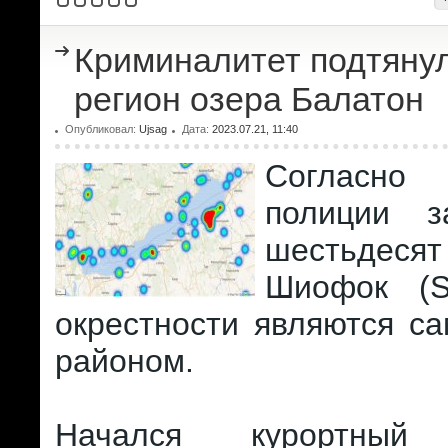
Криминалитет подтянул
регион озера Балатон
Опубликовал:
Ujsag
Дата:
2023.07.21, 11:40
Согласно
полиции з
шестьде
Шиофок (S
окрестности являются с
районом.
Начался курортны