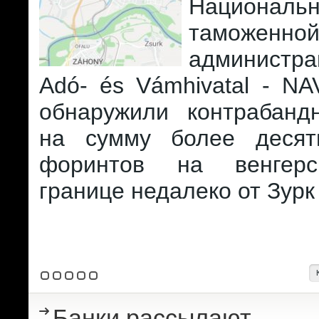
Национальн
таможенно
администра
Adó- és Vámhivatal - NA
обнаружили контрабанд
на сумму более десят
форинтов на венгерск
границе недалеко от Зурк 
Банки рассылают