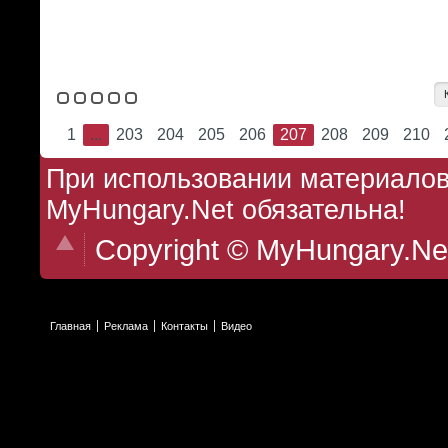
1
...
203
204
205
206
207
208
209
210
При использовании материалов 
MyHungary.Net обязательна!
Copyright © MyHungary.Ne
Главная
Реклама
Контакты
Видео