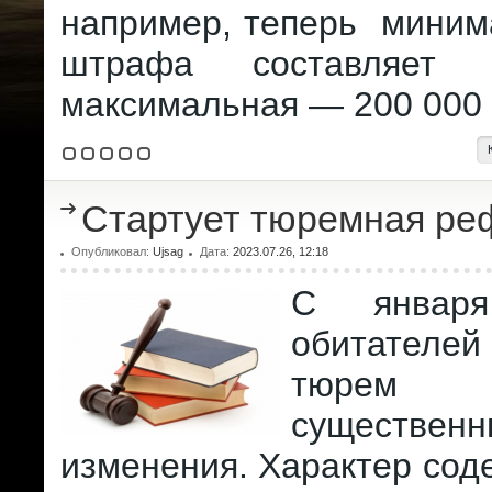
например, теперь миним
штрафа составляе
максимальная — 200 000
Стартует тюремная р
Опубликовал:
Ujsag
Дата:
2023.07.26, 12:18
С январ
обитателе
тюрем п
существенн
изменения. Характер сод