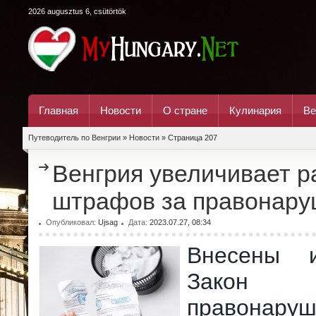
2026 augusztus 6, csütörtök
Главная
Новости
О стране
Кулинария
Ве
Путеводитель по Венгрии
»
Новости
» Страница 207
Венгрия увеличивает 
штрафов за правонар
Опубликовал:
Ujsag
Дата:
2023.07.27, 08:34
Внесены 
Зак
правонар