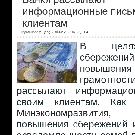
информационные пись
клиентам
Опубликовал:
Ujsag
Дата:
2023.07.23, 11:41
В целя
сбережен
повышения
грамотн
рассылают информацио
своим клиентам. Как 
Минэкономразвити
повышения сбережений 