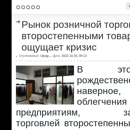
Рынок розничной торго
второстепенными това
ощущает кризис
Опубликовал:
Ujsag
Дата:
2022.10.26, 09:13
В это
рождестве
наверное,
облегчен
предприятиям, за
торговлей второстепенн