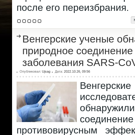
после его переизбрания.
Венгерские ученые об
природное соединение
заболевания SARS-Co
Опубликовал:
Ujsag
Дата:
2022.10.26, 09:56
Венгерские
исследоват
обнаружил
соединени
противовирусным эффек