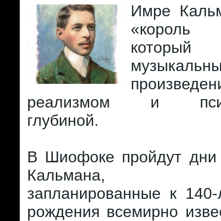
Имре Кальм
«король 
который
музыкальн
произведе
реализмом и психо
глубиной.
В Шиофоке пройдут дни
Кальмана, меро
запланированные к 140-
рождения всемирно изве