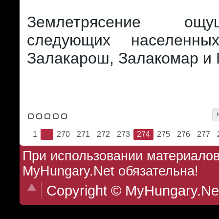
Землетрясение ощ
следующих населенны
Залакарош, Залакомар и 
1
...
270
271
272
273
274
275
276
277
При использовании материалов 
MyHungary.Net обязательна!
Copyright © MyHungary.Ne