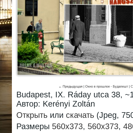
← Предыдущая
|
Окно в прошлое - Будапешт
|
С
Budapest, IX. Ráday utca 38, ~
Автор: Kerényi Zoltán
Открыть
или
скачать
(Jpeg, 750
Размеры
560x373
,
560x373
,
48