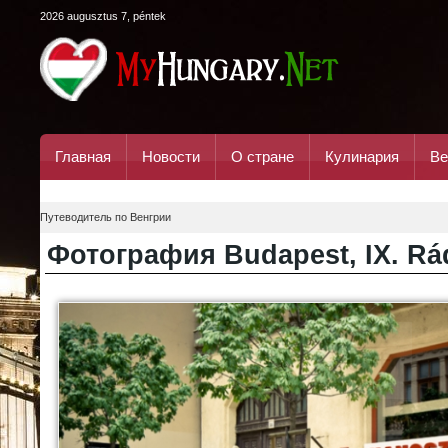
2026 augusztus 7, péntek
Главная
Новости
О стране
Кулинария
Ве
Путеводитель по Венгрии
Фотография Budapest, IX. Rád
-
0
+