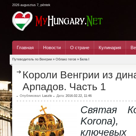
2026 augusztus 7, péntek
Главная
Новости
О стране
Кулинария
Ве
Путеводитель по Венгрии
»
Облако тегов
» Бела I
Короли Венгрии из дин
Арпадов. Часть 1
Опубликовал:
Laszlo
Дата:
2016.02.22, 11:46
Святая Ко
Korona)
ключевы