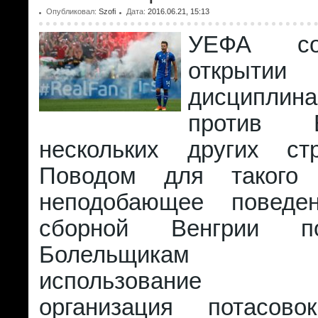
Опубликовал:
Szofi
Дата:
2016.06.21, 15:13
УЕФА со
открытии
дисциплин
против 
нескольких других ст
Поводом для такого
неподобающее поведе
сборной Венгрии п
Болельщикам в
использование пи
организация потасов