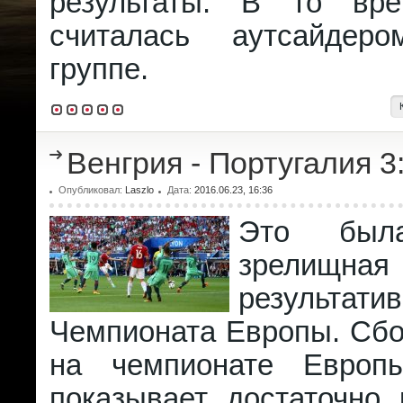
результаты. В то вр
считалась аутсайде
группе.
Венгрия - Португалия 3
Опубликовал:
Laszlo
Дата:
2016.06.23, 16:36
Это был
зрели
результа
Чемпионата Европы. Сбо
на чемпионате Европ
показывает достаточно 