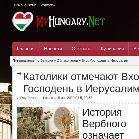
2026 augusztus 6, csütörtök
Главная
Новости
О стране
Кулинария
Ве
Путеводитель по Венгрии
»
Облако тегов
» Вход Господень в Иерусалим
Католики отмечают Вх
Господень в Иерусали
Опубликовал:
Laszlo
Дата:
2020.04.5, 10:32
История
Вербного 
означ