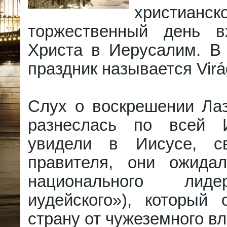
христиан
торжественный день в
Христа в Иерусалим. В 
праздник называется Virá
Слух о воскрешении Ла
разнеслась по всей 
увидели в Иисусе, св
правителя, они ожида
национального лид
иудейского»), который 
страну от чужеземного в