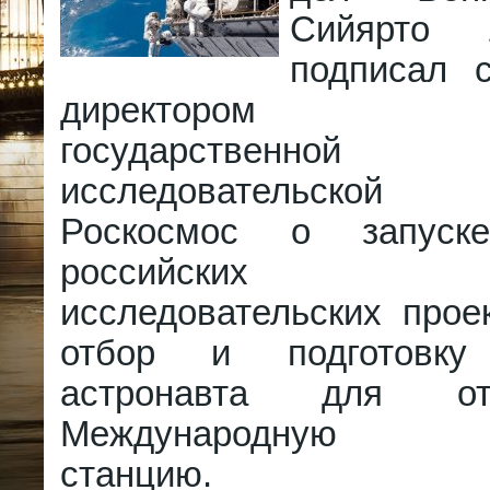
Сийярто 
подписал 
директором ро
государственной к
исследовательско
Роскосмос о запуске
российских кос
исследовательских прое
отбор и подготовку 
астронавта для о
Международную ко
станцию.