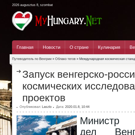
2026 augusztus 8, szombat
Главная
Новости
О стране
Кулинария
Ве
Путеводитель по Венгрии
»
Облако тегов
» Международная космическая станц
Запуск венгерско-росс
космических исследова
проектов
Опубликовал:
Laszlo
Дата:
2020.01.8, 10:44
Министр 
дел Вен