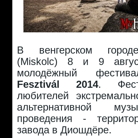
В венгерском город
(Miskolc) 8 и 9 авгу
молодёжный фести
Fesztivál 2014
. Фес
любителей экстремальн
альтернативной муз
проведения - террито
завода в Диошдёре.