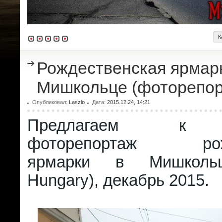
К
Рождественская ярмар
Мишкольце (фоторепор
Опубликовал:
Laszlo
Дата:
2015.12.24, 14:21
Предлагаем к п
фоторепортаж рожд
ярмарки в Мишкольц
Hungary), декабрь 2015.