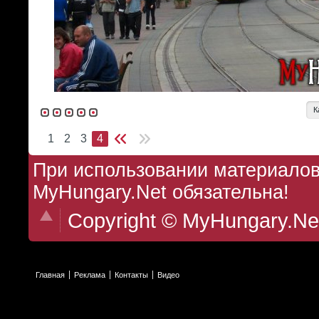
К
1
2
3
4
При использовании материалов 
MyHungary.Net обязательна!
Copyright © MyHungary.Ne
Главная
Реклама
Контакты
Видео