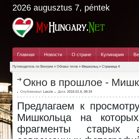
2026 augusztus 7, péntek
Главная
Новости
О стране
Кулинария
Ве
Путеводитель по Венгрии
»
Облако тегов
» Мишкольц » Страница 4
Окно в прошлое - Миш
Опубликовал:
Laszlo
Дата:
2016.01.6, 08:34
Предлагаем к просмотр
Мишкольца на которы
фрагменты старых 