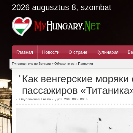
2026 augusztus 8, szombat
Главная
Новости
О стране
Кулинария
Ве
Путеводитель по Венгрии
»
Облако тегов
» Паннония
Как венгерские моряки
пассажиров «Титаника
Опубликовал:
Laszlo
Дата:
2018.08.9, 09:55