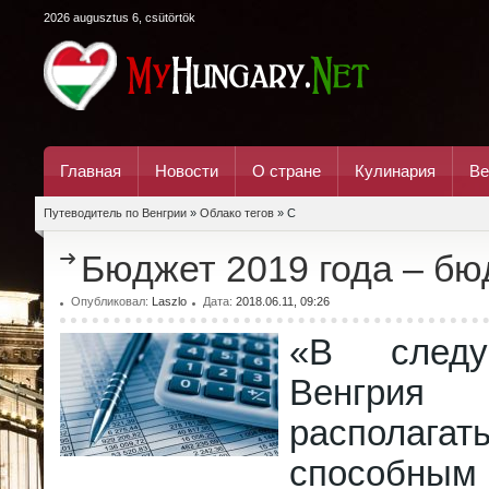
2026 augusztus 6, csütörtök
Главная
Новости
О стране
Кулинария
Ве
Путеводитель по Венгрии
»
Облако тегов
» С
Бюджет 2019 года – бю
Опубликовал:
Laszlo
Дата:
2018.06.11, 09:26
«В след
Венгри
располага
способны