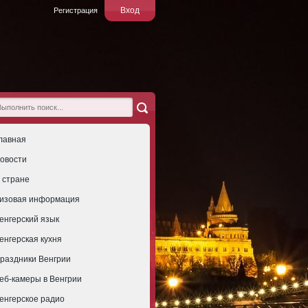
Вход
Регистрация
лавная
овости
 стране
изовая информация
енгерский язык
енгерская кухня
раздники Венгрии
еб-камеры в Венгрии
енгерское радио