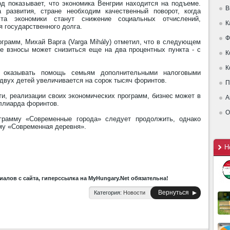
од показывает, что экономика Венгрии находится на подъеме.
В
развития, стране необходим качественный поворот, когда
ста экономики станут снижение социальных отчислений,
К
я государственного долга.
Ф
грамм, Михай Варга (Varga Mihály) отметил, что в следующем
ые взносы может снизиться еще на два процентных пункта - с
К
К
о оказывать помощь семьям дополнительными налоговыми
 двух детей увеличивается на сорок тысяч форинтов.
П
и, реализации своих экономических программ, бизнес может в
А
ллиарда форинтов.
О
ограмму «Современные города» следует продолжить, однако
му «Современная деревня».
Н
алов с сайта, гиперссылка на MyHungary.Net обязательна!
Вернуться
Категория:
Новости