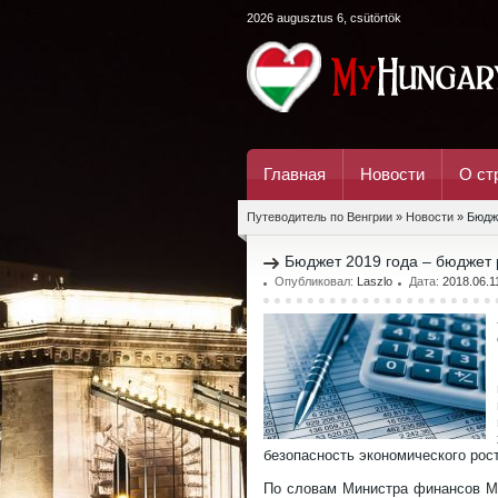
2026 augusztus 6, csütörtök
Главная
Новости
О ст
Путеводитель по Венгрии
»
Новости
» Бюдже
Бюджет 2019 года – бюджет 
Опубликовал:
Laszlo
Дата:
2018.06.1
безопасность экономического рост
По словам Министра финансов Мих