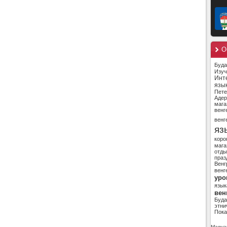
О
Буд
Изуч
Инт
язы
Пете
Адер
мага
венг
венг
яз
коро
мага
отды
праз
Венг
венг
уро
язык
вен
Буд
этни
Пока
Magyar