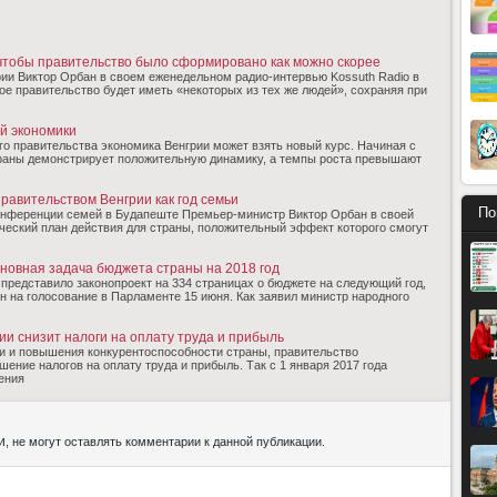
 чтобы правительство было сформировано как можно скорее
ии Виктор Орбан в своем еженедельном радио-интервью Kossuth Radio в
вое правительство будет иметь «некоторых из тех же людей», сохраняя при
ой экономики
о правительства экономика Венгрии может взять новый курс. Начиная с
траны демонстрирует положительную динамику, а темпы роста превышают
равительством Венгрии как год семьи
По
онференции семей в Будапеште Премьер-министр Виктор Орбан в своей
ческий план действия для страны, положительный эффект которого смогут
сновная задача бюджета страны на 2018 год
представило законопроект на 334 страницах о бюджете на следующий год,
н на голосование в Парламенте 15 июня. Как заявил министр народного
ии снизит налоги на оплату труда и прибыль
ки и повышения конкурентоспособности страны, правительство
ение налогов на оплату труда и прибыль. Так с 1 января 2017 года
ения
и
, не могут оставлять комментарии к данной публикации.