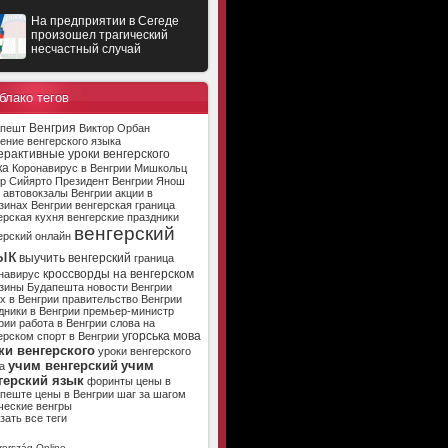
На предприятии в Сегеде
произошел трагический
несчастный случай
блако тегов
Венгрия
апешт
Виктор Орбан
ение венгерского языка
ерактивные уроки венгерского
ка
Коронавирус в Венгрии
Мишкольц
р Сийярто
Президент Венгрии
Янош
автовокзалы Венгрии
акции в
зинах Венгрии
венгерская граница
ерская кухня
венгерские праздники
венгерский
ерский онлайн
ык
выучить венгерский
граница
кроссворды на венгерском
навирус
зины Будапешта
новости Венгрии
х в Венгрии
правительство Венгрии
дники в Венгрии
премьер-министр
рии
работа в Венгрии
слова на
угорська мова
ерском
спорт в Венгрии
ки венгерского
уроки венгерского
учим венгерский
учим
а
герский язык
форинты
цены в
апеште
цены в Венгрии
шаг за шагом
ческие венгры
зать все теги
ország Online