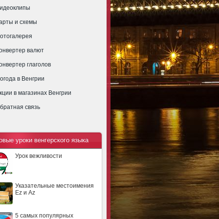
идеоклипы
арты и схемы
отогалерея
онвертер валют
онвертер глаголов
огода в Венгрии
кции в магазинах Венгрии
братная связь
овые уроки венгерского языка
Урок вежливости
Указательные местоимения
Ez и Az
5 самых популярных