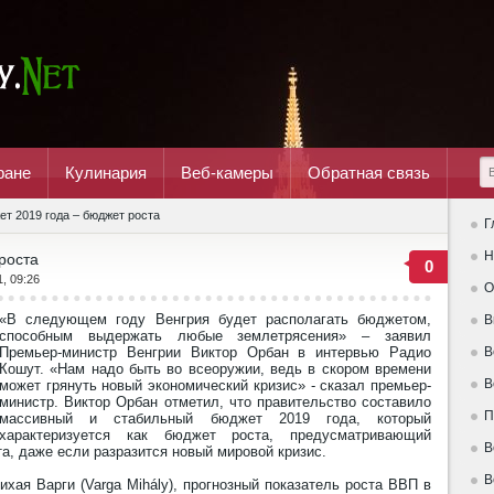
ране
Кулинария
Веб-камеры
Обратная связь
т 2019 года – бюджет роста
Г
Н
роста
0
1, 09:26
О
«В следующем году Венгрия будет располагать бюджетом,
В
способным выдержать любые землетрясения» – заявил
Премьер-министр Венгрии Виктор Орбан в интервью Радио
В
Кошут. «Нам надо быть во всеоружии, ведь в скором времени
В
может грянуть новый экономический кризис» - сказал премьер-
министр. Виктор Орбан отметил, что правительство составило
П
массивный и стабильный бюджет 2019 года, который
характеризуется как бюджет роста, предусматривающий
В
а, даже если разразится новый мировой кризис.
В
ая Варги (Varga Mihály), прогнозный показатель роста ВВП в