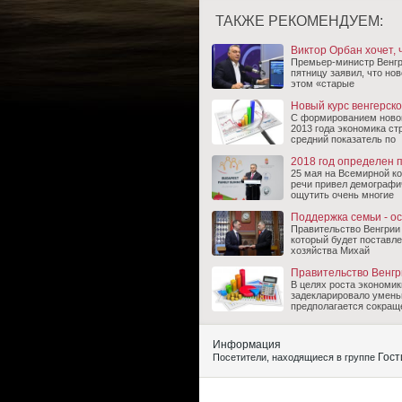
ТАКЖЕ РЕКОМЕНДУЕМ:
Виктор Орбан хочет,
Премьер-министр Венгр
пятницу заявил, что но
этом «старые
Новый курс венгерск
С формированием новог
2013 года экономика с
средний показатель по
2018 год определен п
25 мая на Всемирной к
речи привел демографи
ощутить очень многие
Поддержка семьи - о
Правительство Венгрии 
который будет поставле
хозяйства Михай
Правительство Венгр
В целях роста экономи
задекларировало уменьш
предполагается сокращ
Информация
Гост
Посетители, находящиеся в группе