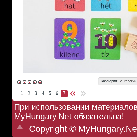
Категория:
Венгерский
1
2
3
4
5
6
7
При использовании материалов 
MyHungary.Net обязательна!
Copyright © MyHungary.Ne