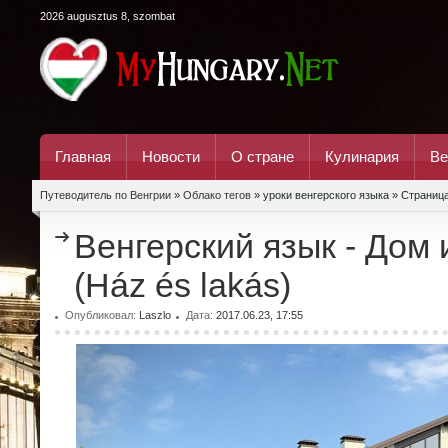
2026 augusztus 8, szombat
Главная
Новости
О стране
Кулинария
Ве
Путеводитель по Венгрии
»
Облако тегов
» уроки венгерского языка » Страниц
Венгерский язык - Дом 
(Ház és lakás)
Опубликовал:
Laszlo
Дата:
2017.06.23, 17:55