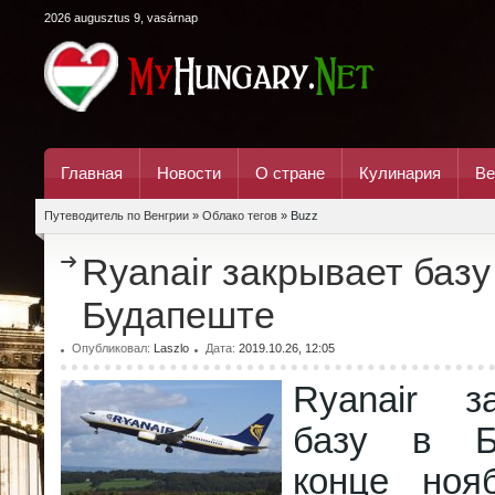
2026 augusztus 9, vasárnap
Главная
Новости
О стране
Кулинария
Ве
Путеводитель по Венгрии
»
Облако тегов
» Buzz
Ryanair закрывает базу
Будапеште
Опубликовал:
Laszlo
Дата:
2019.10.26, 12:05
Ryanair з
базу в Б
конце ноя