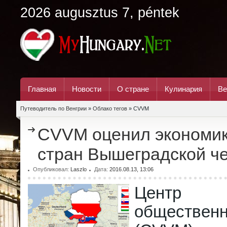
2026 augusztus 7, péntek
Главная
Новости
О стране
Кулинария
Ве
Путеводитель по Венгрии
»
Облако тегов
» CVVM
CVVM оценил экономик
стран Вышеградской ч
Опубликовал:
Laszlo
Дата:
2016.08.13, 13:06
Центр 
обществен