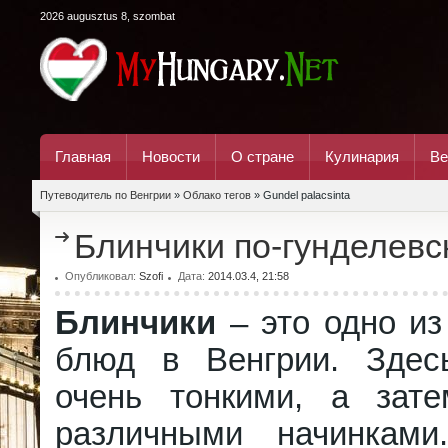
2026 augusztus 8, szombat
Главная
Новости
О стране
Кулинария
Ве
Путеводитель по Венгрии
»
Облако тегов
» Gundel palacsinta
Блинчики по-гунделевс
Опубликовал:
Szofi
Дата:
2014.03.4, 21:58
Блинчики
– это одно и
блюд в Венгрии. Здес
очень тонкими, а зат
различными начинками