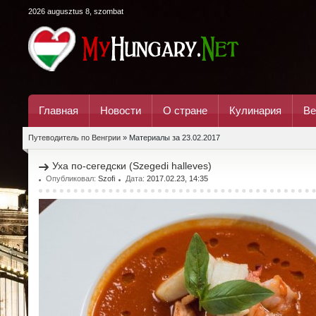
2026 augusztus 8, szombat
Главная
Новости
О стране
Кулинария
Ве
Путеводитель по Венгрии
» Материалы за 23.02.2017
Уха по-сегедски (Szegedi halleves)
Опубликовал:
Szofi
Дата:
2017.02.23, 14:35