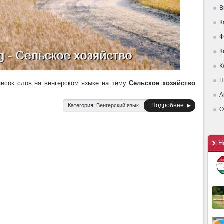
В
К
Ф
К
К
П
исок слов на венгерском языке на тему
Сельское хозяйство
А
Подробнее
Категория:
Венгерский язык
О
Н