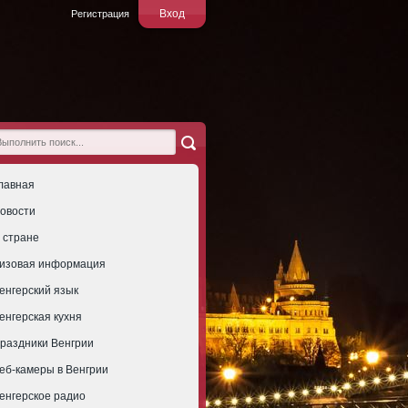
Вход
Регистрация
лавная
овости
 стране
изовая информация
енгерский язык
енгерская кухня
раздники Венгрии
еб-камеры в Венгрии
енгерское радио