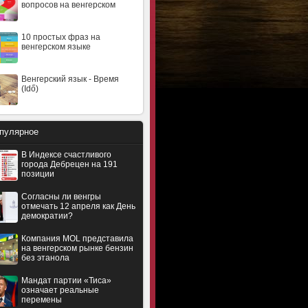
вопросов на венгерском
10 простых фраз на
венгерском языке
Венгерский язык - Время
(Idő)
пулярное
В Индексе счастливого
города Дебрецен на 191
позиции
Согласны ли венгры
отмечать 12 апреля как День
демократии?
Компания MOL представила
на венгерском рынке бензин
без этанола
Мандат партии «Тиса»
означает реальные
перемены