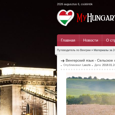
2026 augusztus 6, csütörtök
Главная
Новости
О ст
Путеводитель по Венгрии
» Материалы за 2
Венгерский язык - Сельское
Опубликовал:
Laszlo
Дата:
2018.01.2