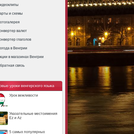
идеоклипы
арты и схемы
отогалерея
онвертер валют
онвертер глаголов
огода в Венгрии
кции в магазинах Венгрии
братная связь
овые уроки венгерского языка
Урок вежливости
Указательные местоимения
Ez и Az
5 самых популярных