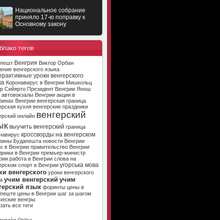
Национальное собрание
приняло 17-ю поправку к
Основному закону
блако тегов
Венгрия
апешт
Виктор Орбан
ение венгерского языка
ерактивные уроки венгерского
ка
Коронавирус в Венгрии
Мишкольц
р Сийярто
Президент Венгрии
Янош
автовокзалы Венгрии
акции в
зинах Венгрии
венгерская граница
ерская кухня
венгерские праздники
венгерский
ерский онлайн
ык
выучить венгерский
граница
кроссворды на венгерском
навирус
зины Будапешта
новости Венгрии
х в Венгрии
правительство Венгрии
дники в Венгрии
премьер-министр
рии
работа в Венгрии
слова на
угорська мова
ерском
спорт в Венгрии
ки венгерского
уроки венгерского
учим венгерский
учим
а
герский язык
форинты
цены в
апеште
цены в Венгрии
шаг за шагом
ческие венгры
зать все теги
ország Online