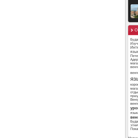
О
Буд
Изуч
Инт
язы
Пете
Адер
мага
венг
венг
яз
коро
мага
отды
праз
Венг
венг
уро
язык
вен
Буд
этни
Пока
Magyar