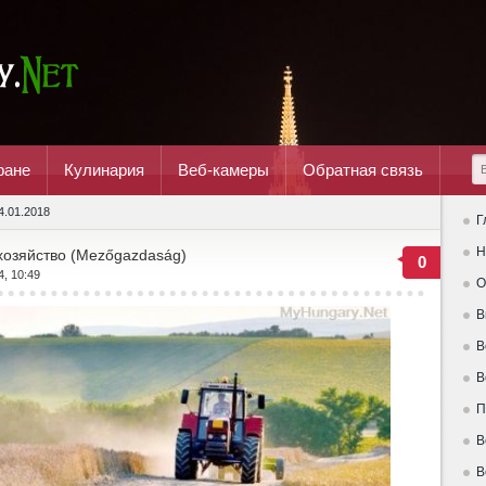
ране
Кулинария
Веб-камеры
Обратная связь
4.01.2018
Г
Н
 хозяйство (Mezőgazdaság)
0
4, 10:49
О
В
В
В
П
В
В