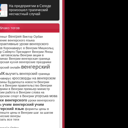
На предприятии в Сегеде
произошел трагический
несчастный случай
блако тегов
Венгрия
апешт
Виктор Орбан
ение венгерского языка
ерактивные уроки венгерского
ка
Коронавирус в Венгрии
Мишкольц
р Сийярто
Президент Венгрии
Янош
автовокзалы Венгрии
акции в
зинах Венгрии
венгерская граница
ерская кухня
венгерские праздники
венгерский
ерский онлайн
ык
выучить венгерский
граница
кроссворды на венгерском
навирус
зины Будапешта
новости Венгрии
х в Венгрии
правительство Венгрии
дники в Венгрии
премьер-министр
рии
работа в Венгрии
слова на
угорська мова
ерском
спорт в Венгрии
ки венгерского
уроки венгерского
учим венгерский
учим
а
герский язык
форинты
цены в
апеште
цены в Венгрии
шаг за шагом
ческие венгры
зать все теги
ország Online