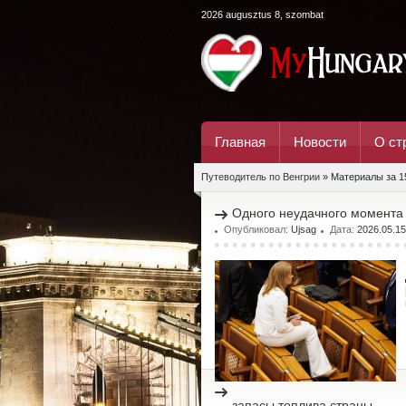
2026 augusztus 8, szombat
Главная
Новости
О ст
Путеводитель по Венгрии
» Материалы за 1
Одного неудачного момента
Опубликовал:
Ujsag
Дата:
2026.05.15
запасы топлива страны