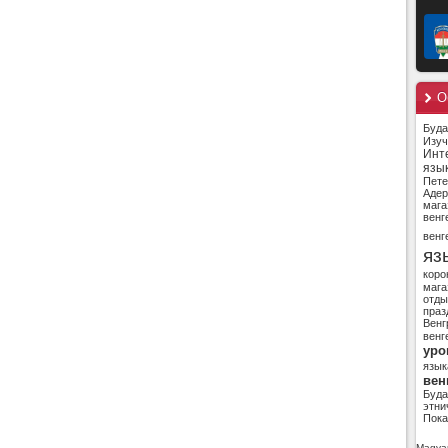
О
Буд
Изуч
Инт
язы
Пете
Адер
мага
венг
венг
яз
коро
мага
отды
праз
Венг
венг
уро
язык
вен
Буд
этни
Пока
Magyar