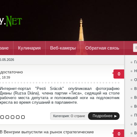
ране
Кулинария
Веб-камеры
Обратная связь
5.05.2026
Г
Н
 достаточно
0
, 18:39
О
Интернет-портал "Pesti Srácok" опубликовал фотографию
В
Дианы (Ruzsa Diána), члена партии «Тиса», сидящей на столе
рабочего места депутата и положившей ноги на подлокотник
В
кресла во время слушаний в парламенте.
В
П
Подробнее
Категория:
О стране
В
В Венгрии выпустили на рынок стратегические
В
0