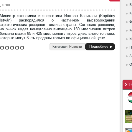
В
, 16:00
К
Министр экономики и энергетики Иштван Капитани (Kapitány
István) распорядился о частичном высвобождении
Ф
стратегических резервов топлива страны. Согласно решению,
на рынок будет немедленно выпущено 150 миллионов литров
К
бензина марки 95 и 425 миллионов литров дизельного топлива,
которые могут быть проданы только по официальной цене.
К
Подробнее
Категория:
Новости
П
А
О
Н