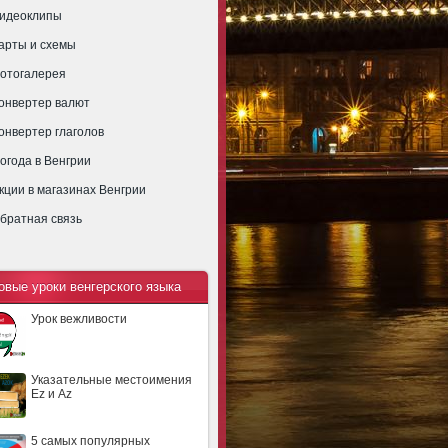
идеоклипы
арты и схемы
отогалерея
онвертер валют
онвертер глаголов
огода в Венгрии
кции в магазинах Венгрии
братная связь
овые уроки венгерского языка
Урок вежливости
Указательные местоимения
Ez и Az
5 самых популярных