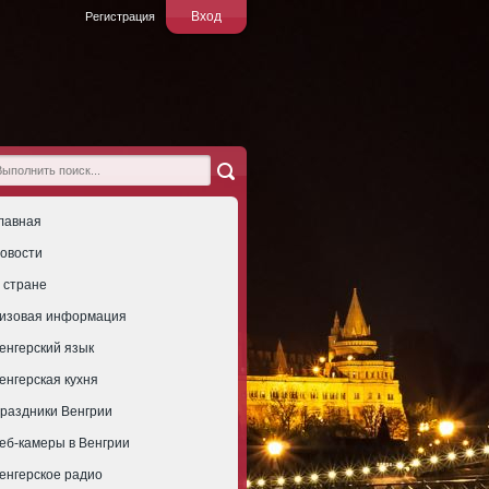
Вход
Регистрация
лавная
овости
 стране
изовая информация
енгерский язык
енгерская кухня
раздники Венгрии
еб-камеры в Венгрии
енгерское радио