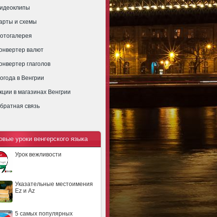
идеоклипы
арты и схемы
отогалерея
онвертер валют
онвертер глаголов
огода в Венгрии
кции в магазинах Венгрии
братная связь
овые уроки венгерского языка
Урок вежливости
Указательные местоимения
Ez и Az
5 самых популярных