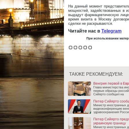
На данный момент представител
мощностей, задействованных в из
выдадут фармацевтическую лицен
время визита в Москву договори
сделки не раскрываются.
Читайте нас в
Telegram
При использовании матери
ТАКЖЕ РЕКОМЕНДУЕМ:
Венгрия первой в Ев
Глава министерства ино
первые образцы россий
Сийярто сообщил на
Петер Сийярто сообщ
Министр иностранных д
видеоконференцию венг
здравоохранения Росси
Петер Сийярто предл
украинскую границу
Министр иностранных де