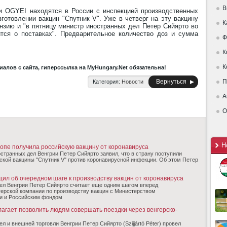
В
и OGYEI находятся в России с инспекцией производственных
готовлении вакцин "Спутник V". Уже в четверг на эту вакцину
К
зию и "в пятницу министр иностранных дел Петер Сийярто во
тся о поставках". Предварительное количество доз и сумма
Ф
К
К
алов с сайта, гиперссылка на MyHungary.Net обязательна!
Вернуться
П
Категория:
Новости
А
О
Н
ропе получила российскую вакцину от коронавируса
странных дел Венгрии Петер Сийярто заявил, что в страну поступили
ской вакцины "Спутник V" против коронавирусной инфекции. Об этом Петер
ил об очередном шаге к производству вакцин от коронавируса
ел Венгрии Петер Сийярто считает еще одним шагом вперед
ерской компании по производству вакцин с Министерством
и и Российским фондом
агает позволить людям совершать поездки через венгерско-
л и внешней торговли Венгрии Петер Сийярто (Szijjártó Péter) провел