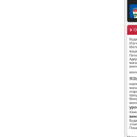
О
Буд
Изуч
Инт
язы
Пете
Адер
мага
венг
венг
яз
коро
мага
отды
праз
Венг
венг
уро
язык
вен
Буд
этни
Пока
Magyar