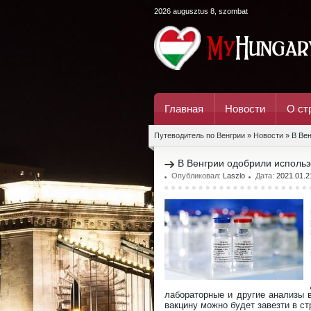
2026 augusztus 8, szombat
Главная
Новости
О ст
Путеводитель по Венгрии
»
Новости
» В Вен
В Венгрии одобрили использ
Опубликовал:
Laszlo
Дата:
2021.01.2
лабораторные и другие анализы 
вакцину можно будет завезти в ст