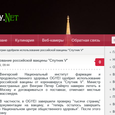
ране
Кулинария
Веб-камеры
Обратная связь
грии одобрили использование российской вакцины "Спутник V"
Г
Н
ование российской вакцины "Спутник V"
0
1, 09:44
О
Венгерский Национальный институт фармации и
В
продовольственного здоровья OGYEI одобрил использование
российской вакцины от коронавируса "Спутник V". Министр
В
иностранных дел Венгрии Петер Сийярто намерен лететь в
В
Москву и договариваться о поставках, отмечают местные
массмедиа.
П
В частности, в OGYЕI завершили проверку "тысячи страниц"
В
документации на вакцину, и "теперь осталось завершить
в Национальном центре общественного здоровья". После этого
В
рану.