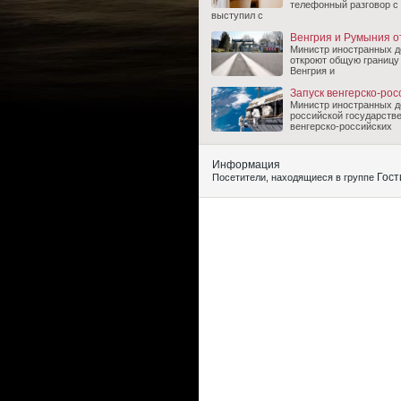
телефонный разговор с
выступил с
Венгрия и Румыния о
Министр иностранных де
откроют общую границу 
Венгрия и
Запуск венгерско-рос
Министр иностранных д
российской государств
венгерско-российских
Информация
Гост
Посетители, находящиеся в группе