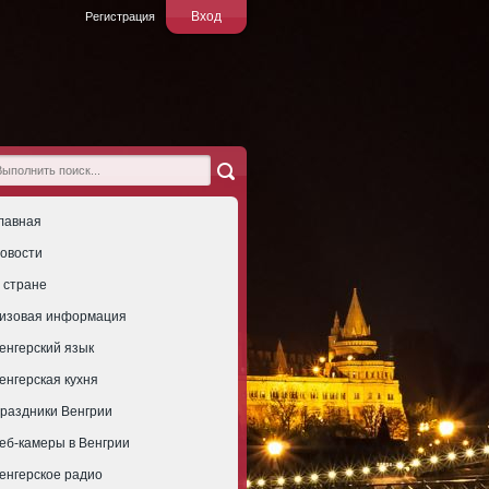
Вход
Регистрация
лавная
овости
 стране
изовая информация
енгерский язык
енгерская кухня
раздники Венгрии
еб-камеры в Венгрии
енгерское радио