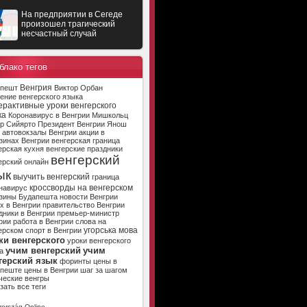
На предприятии в Сегеде
произошел трагический
несчастный случай
блако тегов
Венгрия
апешт
Виктор Орбан
ение венгерского языка
ерактивные уроки венгерского
ка
Коронавирус в Венгрии
Мишкольц
р Сийярто
Президент Венгрии
Янош
автовокзалы Венгрии
акции в
зинах Венгрии
венгерская граница
ерская кухня
венгерские праздники
венгерский
ерский онлайн
ык
выучить венгерский
граница
кроссворды на венгерском
навирус
зины Будапешта
новости Венгрии
х в Венгрии
правительство Венгрии
дники в Венгрии
премьер-министр
рии
работа в Венгрии
слова на
угорська мова
ерском
спорт в Венгрии
ки венгерского
уроки венгерского
учим венгерский
учим
а
герский язык
форинты
цены в
апеште
цены в Венгрии
шаг за шагом
ческие венгры
зать все теги
ország Online