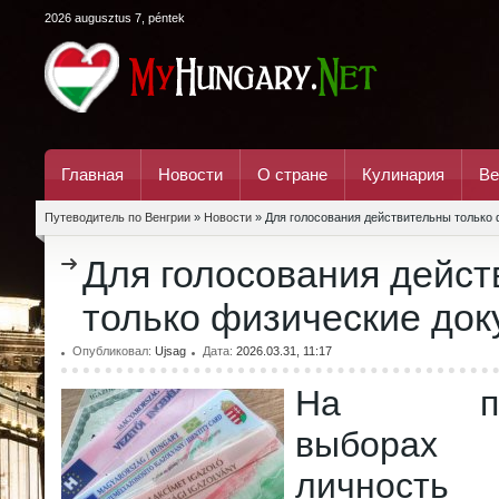
2026 augusztus 7, péntek
Главная
Новости
О стране
Кулинария
Ве
Путеводитель по Венгрии
»
Новости
» Для голосования действительны только
Для голосования дейс
только физические до
Опубликовал:
Ujsag
Дата:
2026.03.31, 11:17
На парл
выборах
личность 