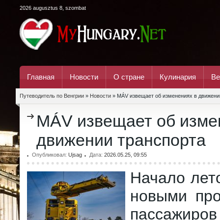
2026 augusztus 8, szombat
Главная
Новости
О стране
Кулинария
Ве
Путеводитель по Венгрии
»
Новости
» MÁV извещает об изменениях в движени
MÁV извещает об изме
движении транспорта
Опубликовал:
Ujsag
Дата:
2026.05.25, 09:55
Начало лет
новыми пр
пассажиров