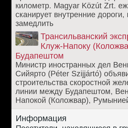
километр. Magyar Közút Zrt. е
сканирует внутренние дороги,
замедлить
Трансильванский эксп
Клуж-Напоку (Коложва
Будапештом
Министр иностранных дел Вен
Сийярто (Péter Szijjártó) объя
строительства скоростной же
линии между Будапештом, Вен
Напокой (Коложвар), Румыние
Информация