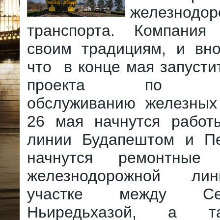
железнодор
транспорта. Компани
своим традициям, и вно
что в конце мая запусти
проекта по техн
обслуживанию железных 
26 мая начнутся работ
линии Будапештом и П
начнутся ремонтные
железнодорожной ли
участке между С
Ньиредьхазой, а т