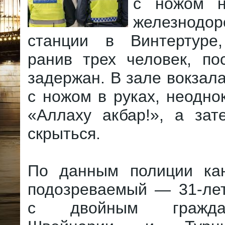
с ножом 
железнодор
станции в Винтертуре
ранив трех человек, по
задержан. В зале вокзал
с ножом в руках, неодно
«Аллаху акбар!», а зат
скрыться.
По данным полиции ка
подозреваемый — 31-ле
с двойным гражд