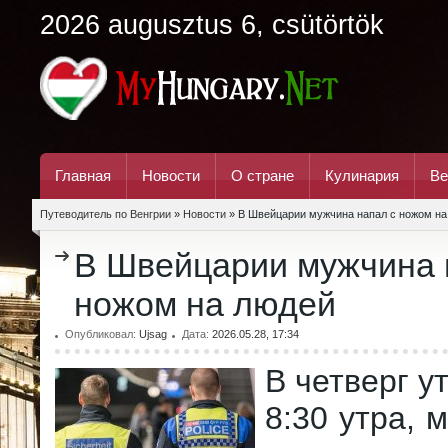
2026 augusztus 6, csütörtök
Главная
Новости
О стране
Кулинария
Ве
Путеводитель по Венгрии
»
Новости
» В Швейцарии мужчина напал с ножом на
В Швейцарии мужчина 
ножом на людей
Опубликовал:
Ujsag
Дата:
2026.05.28, 17:34
В четверг у
8:30 утра, 