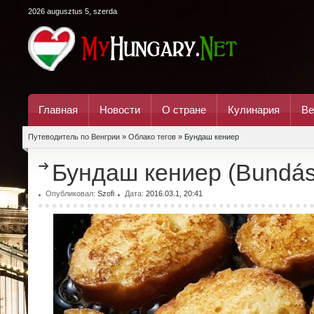
2026 augusztus 5, szerda
Главная
Новости
О стране
Кулинария
Ве
Путеводитель по Венгрии
»
Облако тегов
» Бундаш кениер
Бундаш кениер (Bundás
Опубликовал:
Szofi
Дата:
2016.03.1, 20:41