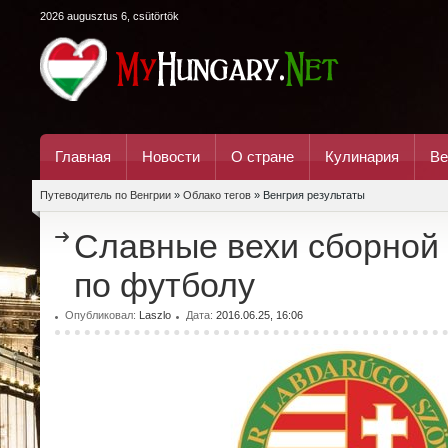
2026 augusztus 6, csütörtök
Главная
Новости
О стране
Кулинария
Ве
Путеводитель по Венгрии
»
Облако тегов
» Венгрия результаты
Славные вехи сборной
по футболу
Опубликовал:
Laszlo
Дата:
2016.06.25, 16:06