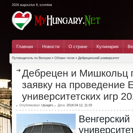
2026 augusztus 8, szombat
Главная
Новости
О стране
Кулинария
Ве
Путеводитель по Венгрии
»
Облако тегов
» Дебреценский университет
Дебрецен и Мишкольц 
заявку на проведение 
университетских игр 20
Опубликовал:
Ujsagiro
Дата:
2018.04.12, 11:33
Венгерский
университе