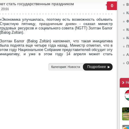
ет стать государственным праздником
В
0
, 23:01
К
«Экономика улучшилась, поэтому есть возможность объявить
Ф
Страстную пятницу,
праздничным днем
» - сказал министр
трудовых ресурсов и социального совета (NGTT) Золтан Балог
К
(Balog Zoltán).
К
Золтан Балог (Balog Zoltán) напомнил, что такая инициатива
была поднята еще четыре года назад. Министр отметил, что в
П
этом году Национальное Собрание представителей обсудит эту
инициативу, и уже в этом году 14 апреля может стать
А
О
Подробнее
Категория:
Новости
Н