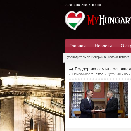
2026 augusztus 7, péntek
Главная
Новости
О ст
Путеводитель по Венгрии
»
Облако тегов
» 
Поддержка семьи - основная
Опубликовал:
Laszlo
Дата:
2017.05.7