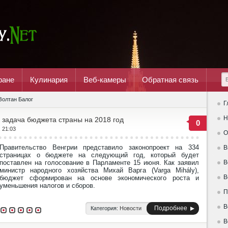
ране
Кулинария
Веб-камеры
Обратная связь
Золтан Балог
Г
Н
 задача бюджета страны на 2018 год
0
, 21:03
О
Правительство Венгрии представило законопроект на 334
В
страницах о бюджете на следующий год, который будет
поставлен на голосование в Парламенте 15 июня. Как заявил
В
министр народного хозяйства Михай Варга (Varga Mihály),
В
бюджет сформирован на основе экономического роста и
уменьшения налогов и сборов.
П
В
Подробнее
Категория:
Новости
В