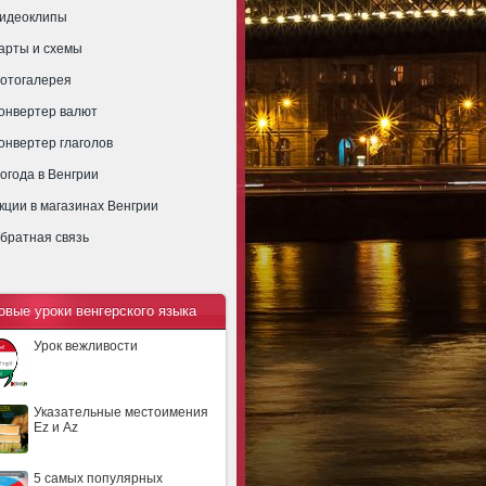
идеоклипы
арты и схемы
отогалерея
онвертер валют
онвертер глаголов
огода в Венгрии
кции в магазинах Венгрии
братная связь
овые уроки венгерского языка
Урок вежливости
Указательные местоимения
Ez и Az
5 самых популярных