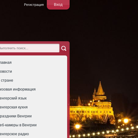
Вход
Регистрация
лавная
овости
 стране
изовая информация
енгерский язык
енгерская кухня
раздники Венгрии
еб-камеры в Венгрии
енгерское радио