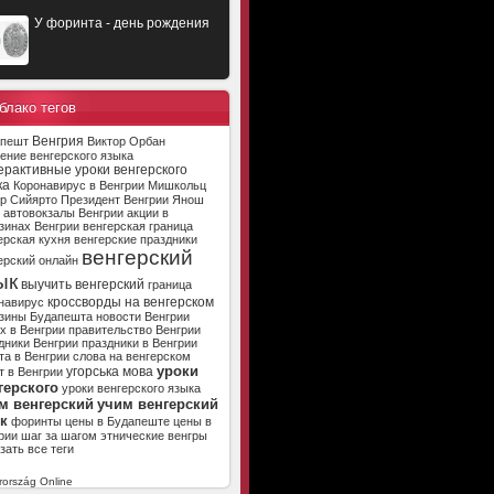
У форинта - день рождения
блако тегов
Венгрия
апешт
Виктор Орбан
ение венгерского языка
ерактивные уроки венгерского
ка
Коронавирус в Венгрии
Мишкольц
р Сийярто
Президент Венгрии
Янош
автовокзалы Венгрии
акции в
зинах Венгрии
венгерская граница
ерская кухня
венгерские праздники
венгерский
ерский онлайн
ык
выучить венгерский
граница
кроссворды на венгерском
навирус
зины Будапешта
новости Венгрии
х в Венгрии
правительство Венгрии
дники Венгрии
праздники в Венгрии
та в Венгрии
слова на венгерском
уроки
угорська мова
т в Венгрии
герского
уроки венгерского языка
м венгерский
учим венгерский
к
форинты
цены в Будапеште
цены в
рии
шаг за шагом
этнические венгры
зать все теги
ország Online