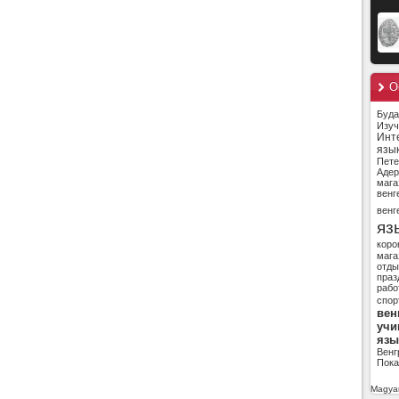
О
Буд
Изуч
Инт
язы
Пете
Адер
мага
венг
венг
яз
коро
мага
отды
праз
рабо
спор
вен
учи
язы
Венг
Пока
Magyar