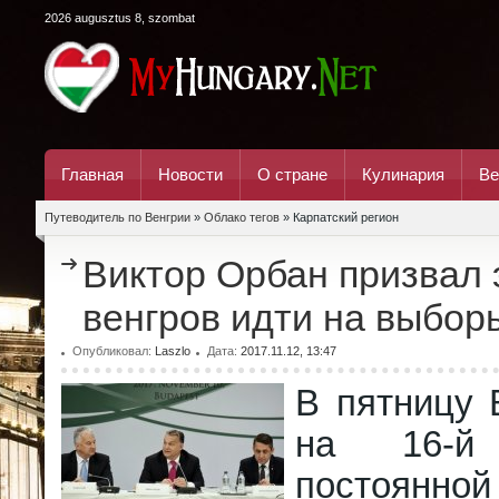
2026 augusztus 8, szombat
Главная
Новости
О стране
Кулинария
Ве
Путеводитель по Венгрии
»
Облако тегов
» Карпатский регион
Виктор Орбан призвал 
венгров идти на выбор
Опубликовал:
Laszlo
Дата:
2017.11.12, 13:47
В пятницу 
на 16-й 
постоянной