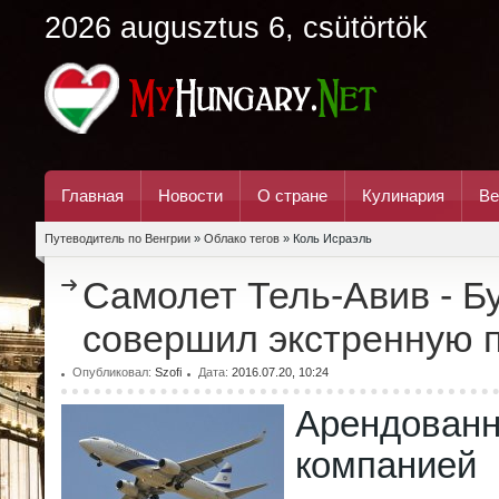
2026 augusztus 6, csütörtök
Главная
Новости
О стране
Кулинария
Ве
Путеводитель по Венгрии
»
Облако тегов
» Коль Исраэль
Самолет Тель-Авив - Б
совершил экстренную 
Опубликовал:
Szofi
Дата:
2016.07.20, 10:24
Арендован
компани