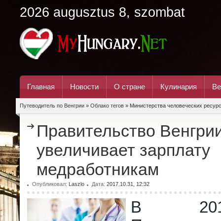
2026 augusztus 8, szombat
Главная
Новости
О стране
Кулинария
Ве
Путеводитель по Венгрии
»
Облако тегов
» Министерства человеческих ресур
Правительство Венгри
увеличивает зарплату
медработникам
Опубликовал:
Laszlo
Дата:
2017.10.31, 12:32
В 201