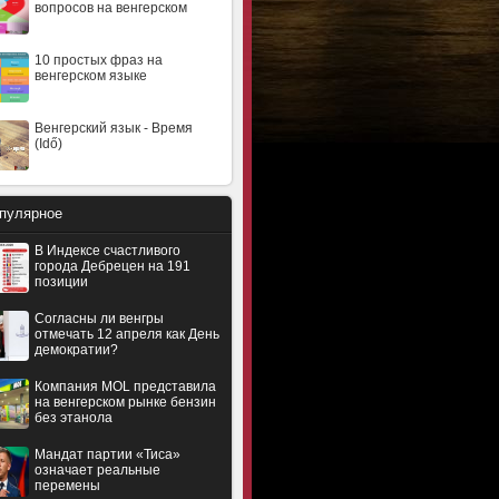
вопросов на венгерском
10 простых фраз на
венгерском языке
Венгерский язык - Время
(Idő)
пулярное
В Индексе счастливого
города Дебрецен на 191
позиции
Согласны ли венгры
отмечать 12 апреля как День
демократии?
Компания MOL представила
на венгерском рынке бензин
без этанола
Мандат партии «Тиса»
означает реальные
перемены