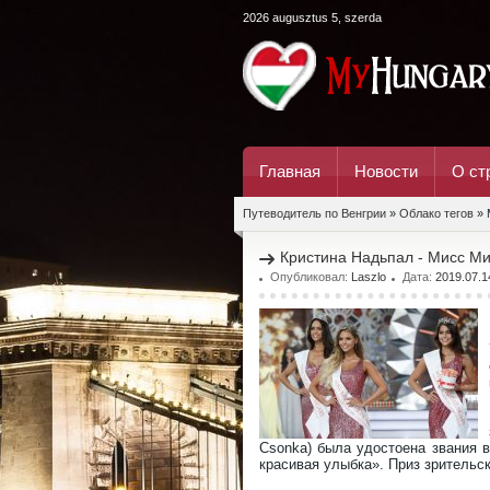
2026 augusztus 5, szerda
Главная
Новости
О ст
Путеводитель по Венгрии
»
Облако тегов
» 
Кристина Надьпал - Мисс М
Опубликовал:
Laszlo
Дата:
2019.07.1
Csonka) была удостоена звания 
красивая улыбка». Приз зрительск