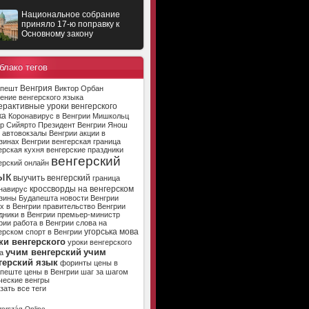
Национальное собрание
приняло 17-ю поправку к
Основному закону
блако тегов
Венгрия
апешт
Виктор Орбан
ение венгерского языка
ерактивные уроки венгерского
ка
Коронавирус в Венгрии
Мишкольц
р Сийярто
Президент Венгрии
Янош
автовокзалы Венгрии
акции в
зинах Венгрии
венгерская граница
ерская кухня
венгерские праздники
венгерский
ерский онлайн
ык
выучить венгерский
граница
кроссворды на венгерском
навирус
зины Будапешта
новости Венгрии
х в Венгрии
правительство Венгрии
дники в Венгрии
премьер-министр
рии
работа в Венгрии
слова на
угорська мова
ерском
спорт в Венгрии
ки венгерского
уроки венгерского
учим венгерский
учим
а
герский язык
форинты
цены в
апеште
цены в Венгрии
шаг за шагом
ческие венгры
зать все теги
ország Online