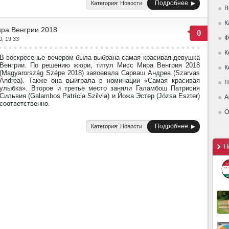
Подробнее
Категория:
Новости
В
К
ира Венгрии 2018
0
Ф
0, 19:33
К
В воскресенье вечером была выбрана самая красивая девушка
Венгрии. По решению жюри, титул Мисс Мира Венгрия 2018
К
(Magyarország Szépe 2018) завоевала Сарваш Андреа (Szarvas
Andrea). Также она выиграла в номинации «Самая красивая
П
улыбка». Второе и третье место заняли Галамбош Патрисия
Сильвия (Galambos Patrícia Szilvia) и Йожа Эстер (Józsa Eszter)
А
соответственно.
О
Подробнее
Категория:
Новости
Н