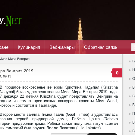
ране
Кулинария
Веб-камеры
Обратная связь
Мисс Мира Венгрия
Г
Н
ира Венгрия 2019
0
4, 09:13
О
В прошлое воскресенье вечером Кристина Надьпал (Krisztina
В
Nagypál) была удостоена звания Мисс Мира Венгрия 2019 года.
7 декабря 22 летняя Krisztina будет представлять Венгрию на
В
одном из самых престижных конкурсов красоты Miss World,
В
который состоится в Таиланде.
П
Второе место заняла Тимеа Гааль (Gaál Tímea) и удостоилась
звания первой придворной дамы, Ребека Цонка (Rebeka
В
второй придворной дамы. Ребека также получила титул «самая
их симпатий был вручен Лилле Лакатош (Lilla Lakatos).
В