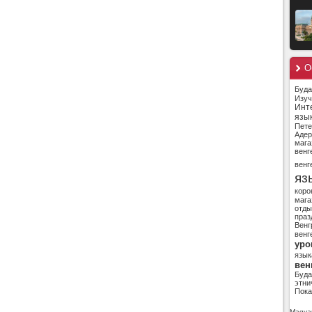
О
Буд
Изуч
Инт
язы
Пете
Адер
мага
венг
венг
яз
коро
мага
отды
праз
Венг
венг
уро
язык
вен
Буд
этни
Пока
Magyar