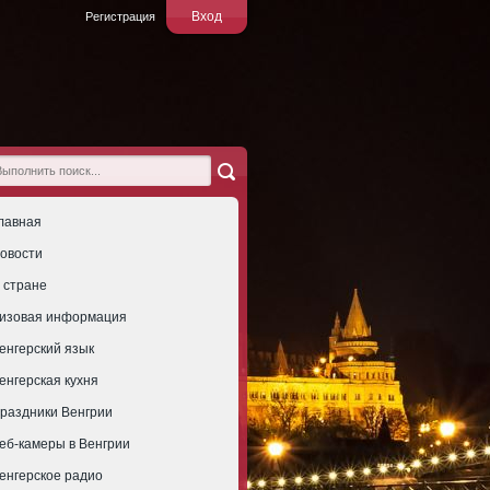
Вход
Регистрация
лавная
овости
 стране
изовая информация
енгерский язык
енгерская кухня
раздники Венгрии
еб-камеры в Венгрии
енгерское радио