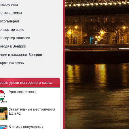
идеоклипы
арты и схемы
отогалерея
онвертер валют
онвертер глаголов
огода в Венгрии
кции в магазинах Венгрии
братная связь
овые уроки венгерского языка
Урок вежливости
Указательные местоимения
Ez и Az
5 самых популярных