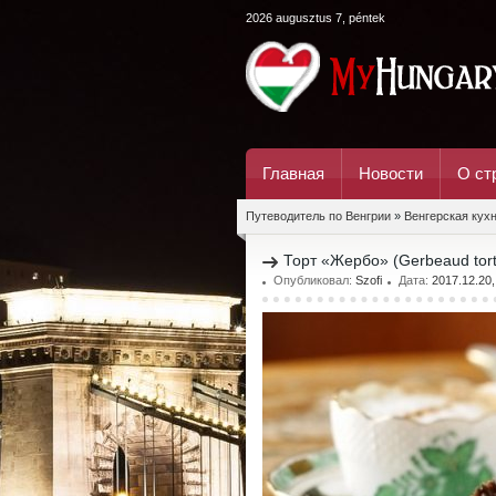
2026 augusztus 7, péntek
Главная
Новости
О ст
Путеводитель по Венгрии
»
Венгерская кух
Торт «Жербо» (Gerbeaud tort
Опубликовал:
Szofi
Дата:
2017.12.20,