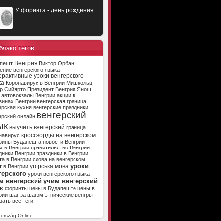
У форинта - день рождения
блако тегов
Венгрия
апешт
Виктор Орбан
ение венгерского языка
ерактивные уроки венгерского
ка
Коронавирус в Венгрии
Мишкольц
р Сийярто
Президент Венгрии
Янош
автовокзалы Венгрии
акции в
зинах Венгрии
венгерская граница
ерская кухня
венгерские праздники
венгерский
ерский онлайн
ык
выучить венгерский
граница
кроссворды на венгерском
навирус
зины Будапешта
новости Венгрии
х в Венгрии
правительство Венгрии
дники Венгрии
праздники в Венгрии
та в Венгрии
слова на венгерском
уроки
угорська мова
т в Венгрии
герского
уроки венгерского языка
м венгерский
учим венгерский
к
форинты
цены в Будапеште
цены в
рии
шаг за шагом
этнические венгры
зать все теги
ország Online