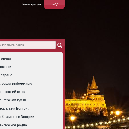
Вход
Регистрация
лавная
овости
 стране
изовая информация
енгерский язык
енгерская кухня
раздники Венгрии
еб-камеры в Венгрии
енгерское радио