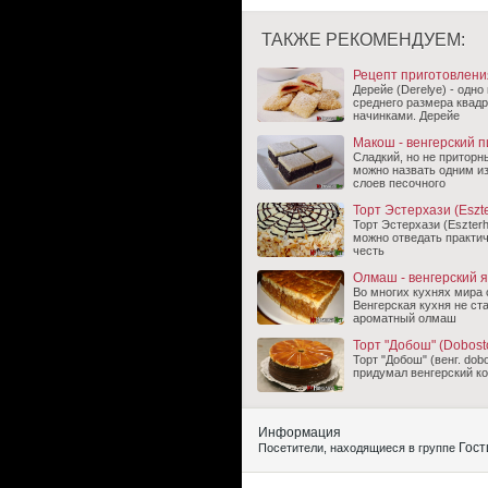
ТАКЖЕ РЕКОМЕНДУЕМ:
Рецепт приготовлени
Дерейе (Derelye) - одн
среднего размера квад
начинками. Дерейе
Макош - венгерский п
Сладкий, но не приторн
можно назвать одним из
слоев песочного
Торт Эстерхази (Eszte
Торт Эстерхази (Eszterh
можно отведать практич
честь
Олмаш - венгерский 
Во многих кухнях мира 
Венгерская кухня не ст
ароматный олмаш
Торт "Добош" (Dobosto
Торт "Добош" (венг. dob
придумал венгерский к
Информация
Гост
Посетители, находящиеся в группе