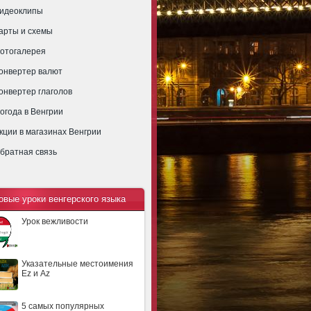
идеоклипы
арты и схемы
отогалерея
онвертер валют
онвертер глаголов
огода в Венгрии
кции в магазинах Венгрии
братная связь
овые уроки венгерского языка
Урок вежливости
Указательные местоимения
Ez и Az
5 самых популярных