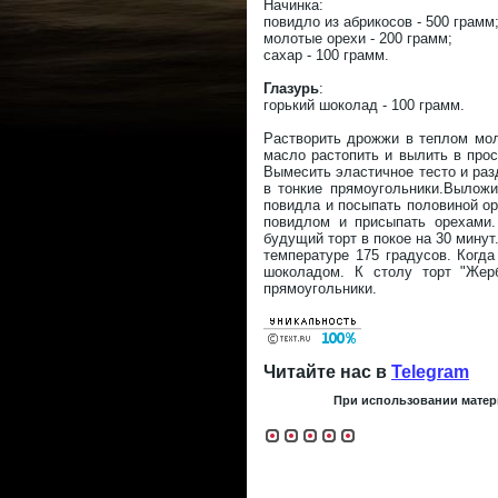
Начинка:
повидло из абрикосов - 500 грамм
молотые орехи - 200 грамм;
сахар - 100 грамм.
Глазурь
:
горький шоколад - 100 грамм.
Растворить дрожжи в теплом мол
масло растопить и вылить в прос
Вымесить эластичное тесто и раз
в тонкие прямоугольники.Выложи
повидла и посыпать половиной о
повидлом и присыпать орехами.
будущий торт в покое на 30 минут
температуре 175 градусов. Когда
шоколадом. К столу торт "Жер
прямоугольники.
Читайте нас в
Telegram
При использовании матери