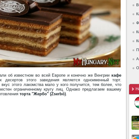
В
К
Ф
К
К
П
А
О
ли об известном во всей Европе и конечно же Венгрии
кафе
 десертов этого заведения является одноименный торт.
 вкус этого лакомства мало у кого получится, тем более, что
Н
вестен ограниченному кругу лиц. Однако предлагаем вашему
готовления
торта "Жербо" (Zserbó)
.