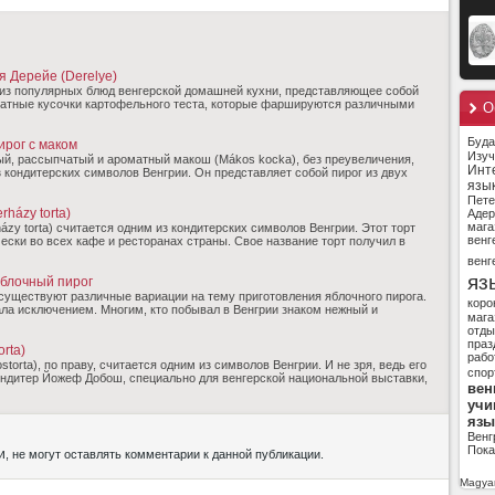
я Дерейе (Derelye)
о из популярных блюд венгерской домашней кухни, представляющее собой
ратные кусочки картофельного теста, которые фаршируются различными
О
Буд
ирог с маком
Изуч
ый, рассыпчатый и ароматный макош (Mákos kocka), без преувеличения,
Инт
 кондитерских символов Венгрии. Он представляет собой пирог из двух
язы
Пете
rházy torta)
Адер
мага
ázy torta) считается одним из кондитерских символов Венгрии. Этот торт
венг
ески во всех кафе и ресторанах страны. Свое название торт получил в
венг
яз
яблочный пирог
существуют различные вариации на тему приготовления яблочного пирога.
коро
ала исключением. Многим, кто побывал в Венгрии знаком нежный и
мага
отды
праз
rta)
рабо
ostorta), по праву, считается одним из символов Венгрии. И не зря, ведь его
спор
ондитер Йожеф Добош, специально для венгерской национальной выставки,
вен
учи
язы
Венг
Пока
и
, не могут оставлять комментарии к данной публикации.
Magyar