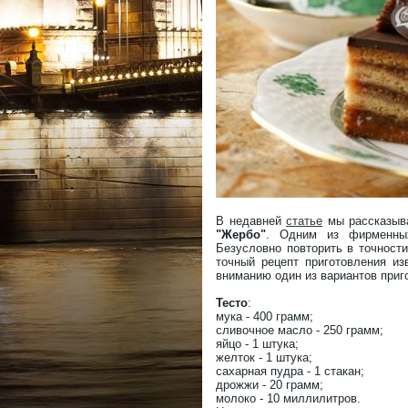
В недавней
статье
мы рассказыва
"Жербо"
. Одним из фирменных
Безусловно повторить в точности
точный рецепт приготовления из
вниманию один из вариантов при
Тесто
:
мука - 400 грамм;
сливочное масло - 250 грамм;
яйцо - 1 штука;
желток - 1 штука;
сахарная пудра - 1 стакан;
дрожжи - 20 грамм;
молоко - 10 миллилитров.