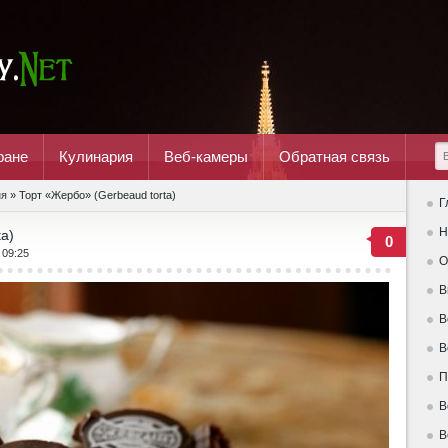
ране
Кулинария
Веб-камеры
Обратная связь
ня
» Торт «Жербо» (Gerbeaud torta)
Г
Н
a)
0
 09:25
О
В
В
В
П
В
В