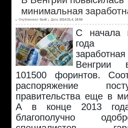
минимальная заработн
Опубликовал:
Szofi
Дата:
2014.01.4, 18:59
С начала 
года ми
заработн
Венгрии 
101500 форинтов. Соо
распоряжение пос
правительства еще в ми
А в конце 2013 год
благополучно одо