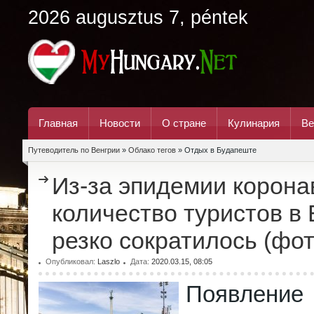
2026 augusztus 7, péntek
Главная
Новости
О стране
Кулинария
Ве
Путеводитель по Венгрии
»
Облако тегов
» Отдых в Будапеште
Из-за эпидемии корона
количество туристов в
резко сократилось (фот
Опубликовал:
Laszlo
Дата:
2020.03.15, 08:05
Появление 