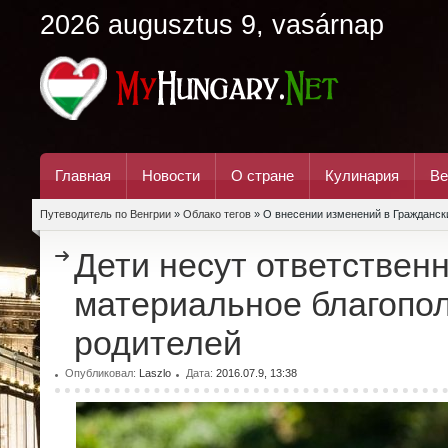
2026 augusztus 9, vasárnap
Главная
Новости
О стране
Кулинария
Ве
Путеводитель по Венгрии
»
Облако тегов
» О внесении изменений в Гражданск
Дети несут ответственн
материальное благопол
родителей
Опубликовал:
Laszlo
Дата:
2016.07.9, 13:38