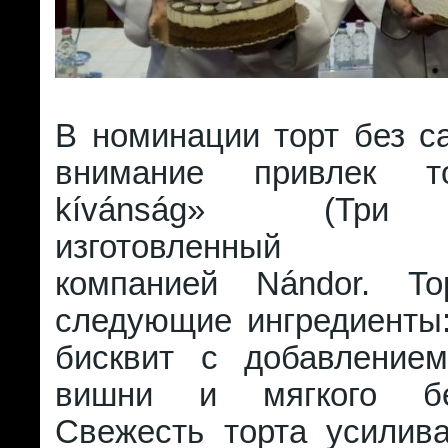
В номинации торт без с
внимание привлек т
kívánság» (Три 
изготовленный ко
компанией Nándor. То
следующие ингредиенты
бисквит с добавление
вишни и мягкого бе
Свежесть торта усилив