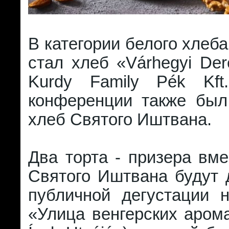
В категории белого хлеб
стал хлеб «Várhegyi De
Kurdy Family Pék Kft
конференции также был
хлеб Святого Иштвана.
Два торта - призера вм
Святого Иштвана будут 
публичной дегустации 
«Улица венгерских аром