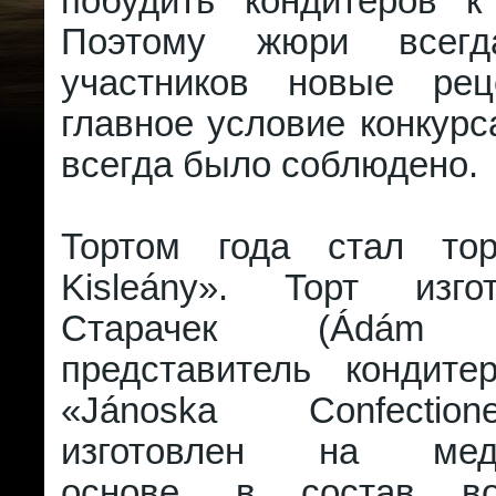
побудить кондитеров к
Поэтому жюри всег
участников новые ре
главное условие конкурса
всегда было соблюдено.
Тортом года стал то
Kisleány». Торт изг
Старачек (Ádám Sz
представитель кондит
«Jánoska Confectio
изготовлен на медо
основе, в состав в