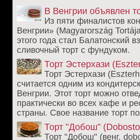
В Венгрии объявлен то
Из пяти финалистов кон
Венгрии» (Magyarország Tortáj
этого года стал Балатонский в
сливочный торт с фундуком.
Торт Эстерхази (Eszter
Торт Эстерхази (Eszterhá
считается одним из кондитерс
Венгрии. Этот торт можно отве
практически во всех кафе и р
страны. Свое название торт по
Торт "Добош" (Dobosto
Торт "Добош" (венг. dobo