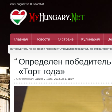
2026 augusztus 8, szombat
Главная
Новости
О стране
Кулинария
Ве
Путеводитель по Венгрии
»
Новости
» Определен победитель конкурса «Торт г
Определен победитель
«Торт года»
Опубликовал:
Laszlo
Дата:
2018.08.1, 11:07