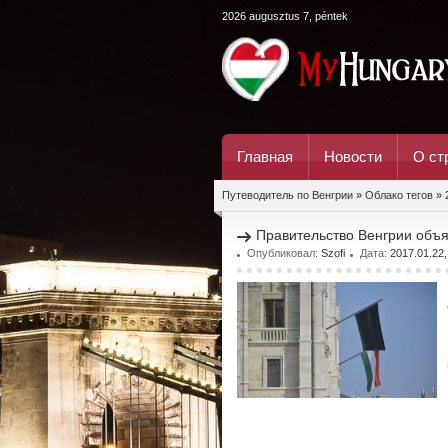
2026 augusztus 7, péntek
Главная
Новости
О ст
Путеводитель по Венгрии
»
Облако тегов
» 
Правительство Венгрии объя
Опубликовал:
Szofi
Дата:
2017.01.22,