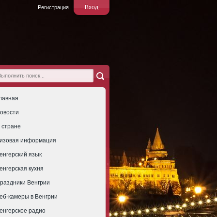
Вход
Регистрация
лавная
овости
 стране
изовая информация
енгерский язык
енгерская кухня
раздники Венгрии
еб-камеры в Венгрии
енгерское радио