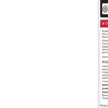
О
Буд
Изуч
Инт
язы
Пете
Адер
мага
венг
венг
яз
коро
мага
отды
праз
рабо
спор
вен
учи
язы
Венг
Пока
Magyar