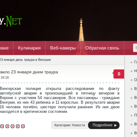
ране
Кулинария
Веб-камеры
Обратная связь
23 января день траура в Венгрии
Г
Н
вило 23 января днем траура
0
 16:16
О
Венгерская полиция открыла расследование по факту
В
автобусной аварии в произошедшей в пятницу вечером в
Вероне с участием 54 пассажиров. Все пассажиры - граждане
В
Венгрии, из них 43 ребенка и 11 взрослых. В результате аварии
В
16 человек погибло, шестеро получили ранения. Из них двое
находятся в критическом состоянии.
П
В
Подробнее
Категория:
Новости
В