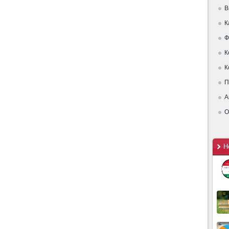
В
К
Ф
К
К
П
А
О
Н