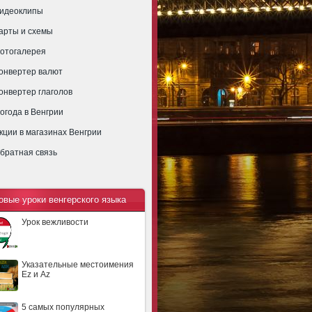
идеоклипы
арты и схемы
отогалерея
онвертер валют
онвертер глаголов
огода в Венгрии
кции в магазинах Венгрии
братная связь
овые уроки венгерского языка
Урок вежливости
Указательные местоимения
Ez и Az
5 самых популярных