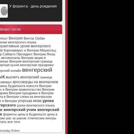
У форинта - день рождения
блако тегов
Венгрия
апешт
Виктор Орбан
ение венгерского языка
ерактивные уроки венгерского
ка
Коронавирус в Венгрии
Мишкольц
р Сийярто
Президент Венгрии
Янош
автовокзалы Венгрии
акции в
зинах Венгрии
венгерская граница
ерская кухня
венгерские праздники
венгерский
ерский онлайн
ык
выучить венгерский
граница
кроссворды на венгерском
навирус
зины Будапешта
новости Венгрии
х в Венгрии
правительство Венгрии
дники Венгрии
праздники в Венгрии
та в Венгрии
слова на венгерском
уроки
угорська мова
т в Венгрии
герского
уроки венгерского языка
м венгерский
учим венгерский
к
форинты
цены в Будапеште
цены в
рии
шаг за шагом
этнические венгры
зать все теги
ország Online